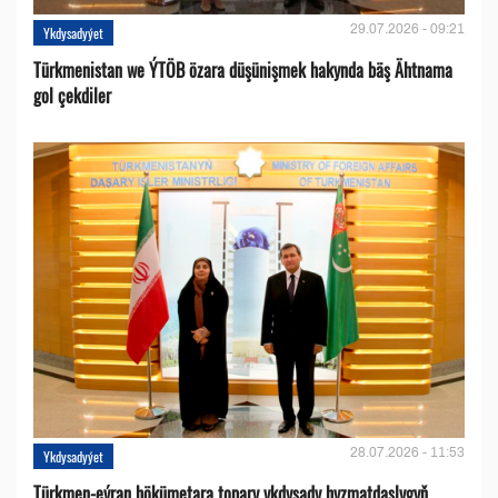
29.07.2026 - 09:21
Ykdysadyýet
Türkmenistan we ÝTÖB özara düşünişmek hakynda bäş Ähtnama
gol çekdiler
28.07.2026 - 11:53
Ykdysadyýet
Türkmen-eýran hökümetara topary ykdysady hyzmatdaşlygyň