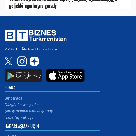
geljekki ugurlaryna garady
© 2026 BT. Ähli hukuklar goralandyr.
EDARA
Biz barada
Düzgünler we şertler
Şahsy maglumatlaryň goragy
Habarlaşmak üçin
HABARLAŞMAK ÜÇIN