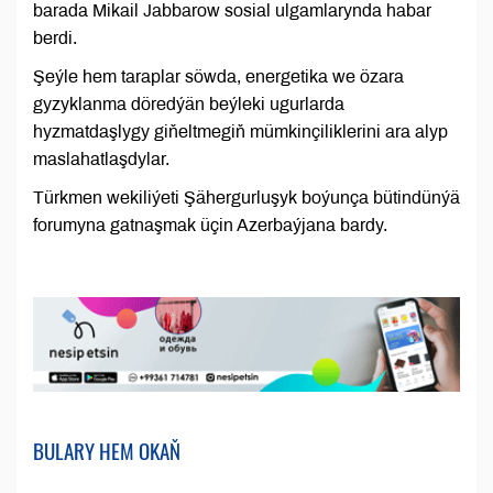
barada Mikail Jabbarow sosial ulgamlarynda habar
berdi.
Şeýle hem taraplar söwda, energetika we özara
gyzyklanma döredýän beýleki ugurlarda
hyzmatdaşlygy giňeltmegiň mümkinçiliklerini ara alyp
maslahatlaşdylar.
Türkmen wekiliýeti Şähergurluşyk boýunça bütindünýä
forumyna gatnaşmak üçin Azerbaýjana bardy.
BULARY HEM OKAŇ