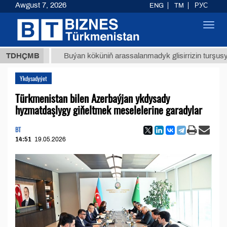
Awgust 7, 2026
ENG
TM
РУС
Toggl
navig
ТМТ
$1
TDHÇMB
Buýan köküniň arassalanmadyk glisirrizin turşusy (t.)
Ykdysadyýet
Türkmenistan bilen Azerbaýjan ykdysady
hyzmatdaşlygy giňeltmek meselelerine garadylar
BT
14:51
19.05.2026