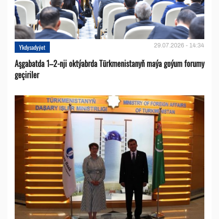
29.07.2026 - 14:34
Ykdysadyýet
Aşgabatda 1–2-nji oktýabrda Türkmenistanyň maýa goýum forumy
geçiriler