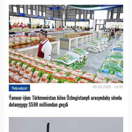
05.08.2026 - 14:35
Ykdysadyýet
Ýanwar-iýun: Türkmenistan bilen Özbegistanyň arasyndaky söwda
dolanyşygy $598 milliondan geçdi