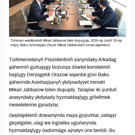
Türkmen wekiliýetiniň Mikail Jabbarow bilen duşuşygy, 2026-njy ýylyň 19-njy
maýy, Baku, Azerbaýjan (Surat: Mikail Jabbarowyň sosial ulgamlary)
Türkmenistanyň Prezidentiniň ýanyndaky Arkadag
şäheriniň gurluşygy boýunça döwlet komitetiniň
başlygy Derýageldi Orazow sişenbe güni Baku
şäherinde Azerbaýjanyň ykdysadyýet ministri
Mikail Jabbarow bilen duşuşdy. Taraplar iki ýurduň
arasyndaky ykdysady hyzmatdaşlygy giňeltmek
meselelerine garadylar.
Gepleşikleriň dowamynda maýa goýumlar, üstaşyr
geçelgeler, ulag we logistika ugurlarynda
hyzmatdaşlygy ösdürmäge aýratyn üns berildi. Bu