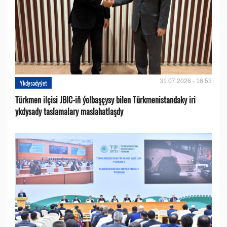
31.07.2026 - 16:53
Ykdysadyýet
Türkmen ilçisi JBIC-iň ýolbaşçysy bilen Türkmenistandaky iri
ykdysady taslamalary maslahatlaşdy