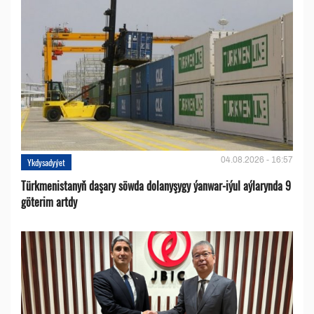
04.08.2026 - 16:57
Ykdysadyýet
Türkmenistanyň daşary söwda dolanyşygy ýanwar-iýul aýlarynda 9
göterim artdy