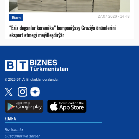
27.07.2026 - 14:48
Biznes
“Eziz doganlar keramika” kompaniýasy Gruziýa önümlerini
eksport etmegi meýilleşdirýär
© 2026 BT. Ähli hukuklar goralandyr.
EDARA
Biz barada
Düzgünler we şertler