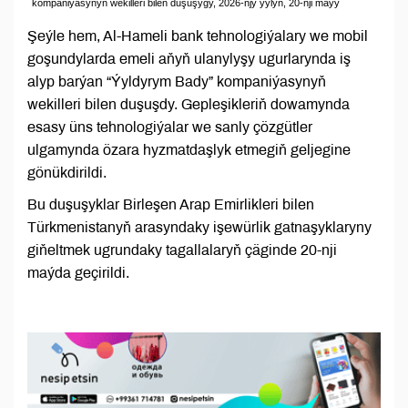
kompaniýasynyň wekilleri bilen duşuşygy, 2026-njy ýylyň, 20-nji maýy
Şeýle hem, Al-Hameli bank tehnologiýalary we mobil
goşundylarda emeli aňyň ulanylyşy ugurlarynda iş
alyp barýan “Ýyldyrym Bady” kompaniýasynyň
wekilleri bilen duşuşdy. Gepleşikleriň dowamynda
esasy üns tehnologiýalar we sanly çözgütler
ulgamynda özara hyzmatdaşlyk etmegiň geljegine
gönükdirildi.
Bu duşuşyklar Birleşen Arap Emirlikleri bilen
Türkmenistanyň arasyndaky işewürlik gatnaşyklaryny
giňeltmek ugrundaky tagallalaryň çäginde 20-nji
maýda geçirildi.