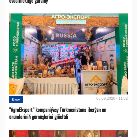
ösdürmeklige garaldy
05.08.2026 - 11:02
Biznes
“AgroEksport” kompaniýasy Türkmenistana iberýän un
önümleriniň görnüşlerini giňeltdi