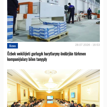
28.07.2026 - 16:53
Biznes
Özbek wekiliýeti gurluşyk harytlaryny öndürýän türkmen
kompaniýalary bilen tanyşdy