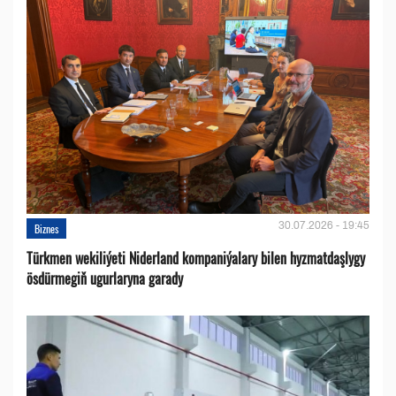
30.07.2026 - 19:45
Biznes
Türkmen wekiliýeti Niderland kompaniýalary bilen hyzmatdaşlygy
ösdürmegiň ugurlaryna garady