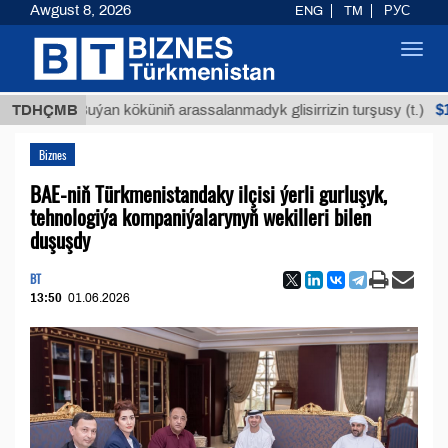
Awgust 8, 2026
ENG
TM
РУС
Toggl
navig
$12935,18
TDHÇMB
Buýan köküniň arassalanmadyk glisirrizin turşusy (t.)
Biznes
BAE-niň Türkmenistandaky ilçisi ýerli gurluşyk,
tehnologiýa kompaniýalarynyň wekilleri bilen
duşuşdy
BT
13:50
01.06.2026