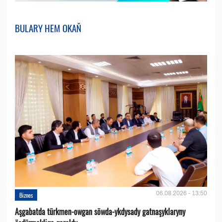
BULARY HEM OKAŇ
06.08.2026 - 13:50
Biznes
Aşgabatda türkmen-owgan söwda-ykdysady gatnaşyklaryny