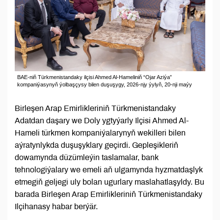
BAE-niň Türkmenistandaky ilçisi Ahmed Al-Hameliniň “Ojar Aziýa”
kompaniýasynyň ýolbaşçysy bilen duşuşygy, 2026-njy ýylyň, 20-nji maýy
Birleşen Arap Emirlikleriniň Türkmenistandaky
Adatdan daşary we Doly ygtyýarly Ilçisi Ahmed Al-
Hameli türkmen kompaniýalarynyň wekilleri bilen
aýratynlykda duşuşyklary geçirdi. Gepleşikleriň
dowamynda düzümleýin taslamalar, bank
tehnologiýalary we emeli aň ulgamynda hyzmatdaşlyk
etmegiň geljegi uly bolan ugurlary maslahatlaşyldy. Bu
barada Birleşen Arap Emirlikleriniň Türkmenistandaky
Ilçihanasy habar berýär.