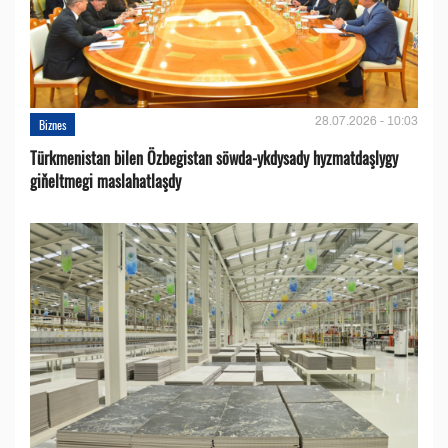
28.07.2026 - 10:03
Biznes
Türkmenistan bilen Özbegistan söwda-ykdysady hyzmatdaşlygy
giňeltmegi maslahatlaşdy