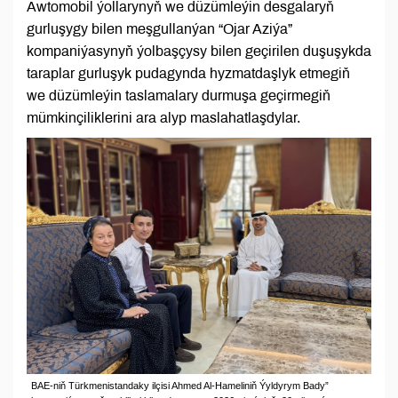
Awtomobil ýollarynyň we düzümleýin desgalaryň
gurluşygy bilen meşgullanýan “Ojar Aziýa”
kompaniýasynyň ýolbaşçysy bilen geçirilen duşuşykda
taraplar gurluşyk pudagynda hyzmatdaşlyk etmegiň
we düzümleýin taslamalary durmuşa geçirmegiň
mümkinçiliklerini ara alyp maslahatlaşdylar.
BAE-niň Türkmenistandaky ilçisi Ahmed Al-Hameliniň Ýyldyrym Bady”