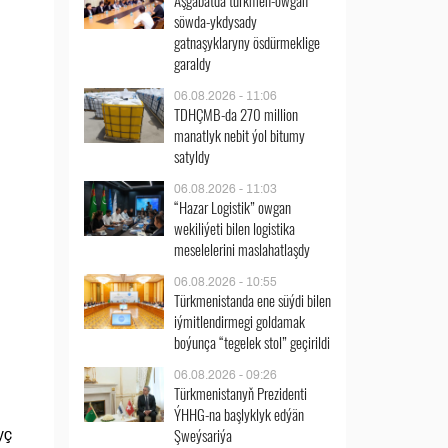
Aşgabatda türkmen-owgan
söwda-ykdysady
gatnaşyklaryny ösdürmeklige
garaldy
06.08.2026 - 11:06
TDHÇMB-da 270 million
manatlyk nebit ýol bitumy
satyldy
06.08.2026 - 11:03
“Hazar Logistik” owgan
wekiliýeti bilen logistika
meselelerini maslahatlaşdy
06.08.2026 - 10:55
Türkmenistanda ene süýdi bilen
iýmitlendirmegi goldamak
boýunça “tegelek stol” geçirildi
06.08.2026 - 09:26
Türkmenistanyň Prezidenti
ÝHHG-na başlyklyk edýän
Şweýsariýa
yç