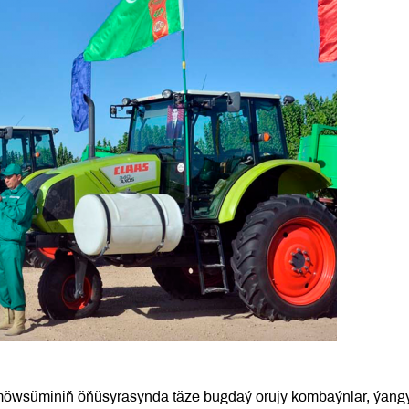
möwsüminiň öňüsyrasynda täze bugdaý orujy kombaýnlar, ýang