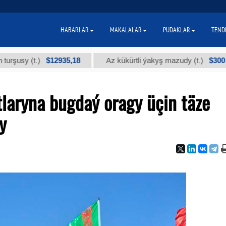
HABARLAR
MAKALALAR
PUDAKLAR
TEND
$12935,18
$300
 (t.)
Az kükürtli ýakyş mazudy (t.)
laryna bugdaý oragy üçin täze
y