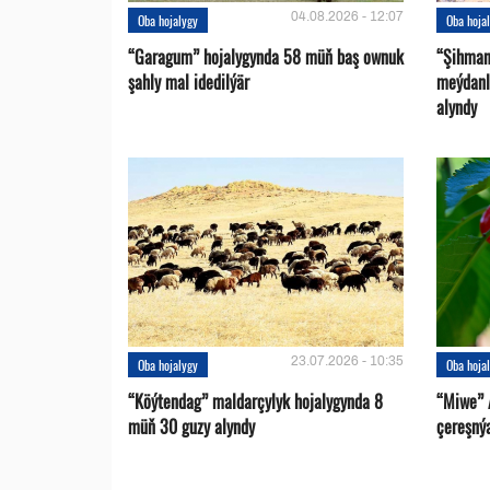
04.08.2026 - 12:07
Oba hojalygy
Oba hoja
“Garagum” hojalygynda 58 müň baş ownuk
“Şihman
şahly mal idedilýär
meýdanl
alyndy
23.07.2026 - 10:35
Oba hojalygy
Oba hoja
“Köýtendag” maldarçylyk hojalygynda 8
“Miwe” 
müň 30 guzy alyndy
çereşný