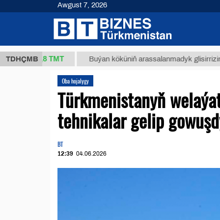
Awgust 7, 2026
37,8 ТМТ
.)
TDHÇMB
Buýan köküniň arassalanmadyk glisirrizin turşusy
Oba hojalygy
Türkmenistanyň welaýat
tehnikalar gelip gowuşd
BT
12:39
04.06.2026