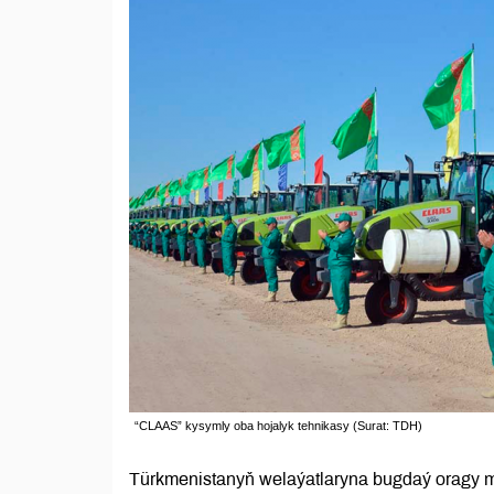
“CLAAS” kysymly oba hojalyk tehnikasy (Surat: TDH)
Türkmenistanyň welaýatlaryna bugdaý oragy 