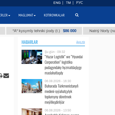
ENG
TM
РУС
ERLER
MAGLUMAT
KOTIROWKALAR
$86 000
"А" kysymly tehniki ýody (t.)
Natriý hlorly (nahar duz
HABARLAR
ÄHLISI
Şu gün - 09:32
“Hazar Logistik” we “Hyundai
Corporation” logistika
pudagyndaky hyzmatdaşlygy
maslahatlaşdy
06.08.2026 - 16:30
Buharada Türkmenistanyň
medeni-syýahatçylyk
toplumyny döretmek
meýilleşdirilýär
06.08.2026 - 13:50