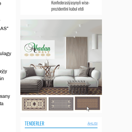
Konfederasiýasynyň wise-
e
prezidentini kabul etdi
y
AAS”
ulagy
aýjy
ün
 sany
ta
TENDERLER
ÄHLISI