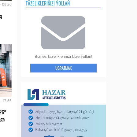
TÄZELIKLERIŇIZI ÝOLLAŇ
- 09:20
ş
Biznes täzelikleriňizi bize ýollaň!
UGRATMAK
- 17:56
26”
aga