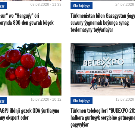
03.08.2026 - 11:33
24.07.2026 
lygy
Oba hojalygy
sur” we “Hanguýy” öri
Türkmenistan bilen Gazagystan ýagy
arynda 800-den gowrak köşek
suwuny ýygnamak boýunça synag
taslamasyny taýýarlaýar
16.07.2026 - 16:12
13.07.2026 
lygy
Oba hojalygy
AGPJ ilkinji gezek GDA ýurtlaryna
Türkmen telekeçileri “BUDEXPO-20
any eksport eder
halkara gurluşyk sergisine gatnaşm
çagyrylýar