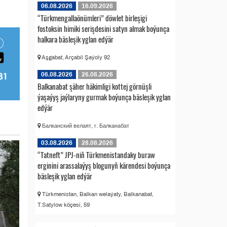
06.08.2026
16.09.2026
“Türkmengallaönümleri” döwlet birleşigi
fostoksin himiki serişdesini satyn almak boýunça
halkara bäsleşik yglan edýär
Aşgabat, Arçabil Şaýoly 92
06.08.2026
26.08.2026
Balkanabat şäher häkimligi kottej görnüşli
ýaşaýyş jaýlaryny gurmak boýunça bäsleşik yglan
edýär
Балканский велаят, г. Балканабат
03.08.2026
28.08.2026
“Tatneft” JPJ-niň Türkmenistandaky buraw
erginini arassalaýyş blogunyň kärendesi boýunça
bäsleşik yglan edýär
Türkmenistan, Balkan welaýaty, Balkanabat,
T.Satylow köçesi, 59