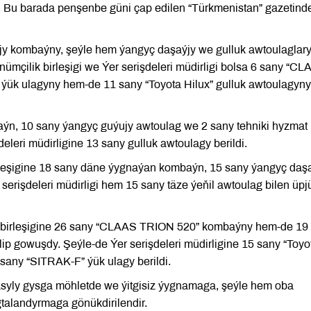
. Bu barada penşenbe güni çap edilen “Türkmenistan” gazetind
y kombaýny, şeýle hem ýangyç daşaýjy we gulluk awtoulaglar
ümçilik birleşigi we Ýer serişdeleri müdirligi bolsa 6 sany “CL
ýük ulagyny hem-de 11 sany “Toyota Hilux” gulluk awtoulagyny
n, 10 sany ýangyç guýujy awtoulag we 2 sany tehniki hyzmat 
leri müdirligine 13 sany gulluk awtoulagy berildi.
leşigine 18 sany däne ýygnaýan kombaýn, 15 sany ýangyç daş
serişdeleri müdirligi hem 15 sany täze ýeňil awtoulag bilen üpj
 birleşigine 26 sany “CLAAS TRION 520” kombaýny hem-de 19
p gowuşdy. Şeýle-de Ýer serişdeleri müdirligine 15 sany “Toyo
sany “SITRAK-F” ýük ulagy berildi.
yly gysga möhletde we ýitgisiz ýygnamaga, şeýle hem oba
alandyrmaga gönükdirilendir.