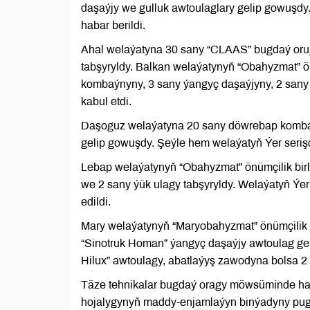
daşaýjy we gulluk awtoulaglary gelip gowuşdy
habar berildi.
Ahal welaýatyna 30 sany “CLAAS” bugdaý oruj
tabşyryldy. Balkan welaýatynyň “Obahyzmat” ön
kombaýnyny, 3 sany ýangyç daşaýjyny, 2 sany 
kabul etdi.
Daşoguz welaýatyna 20 sany döwrebap kombaý
gelip gowuşdy. Şeýle hem welaýatyň Ýer serişde
Lebap welaýatynyň “Obahyzmat” önümçilik bir
we 2 sany ýük ulagy tabşyryldy. Welaýatyň Ýer 
edildi.
Mary welaýatynyň “Maryobahyzmat” önümçilik
“Sinotruk Homan” ýangyç daşaýjy awtoulag geli
Hilux” awtoulagy, abatlaýyş zawodyna bolsa 2 
Täze tehnikalar bugdaý oragy möwsüminde has
hojalygynyň maddy-enjamlaýyn binýadyny pugt