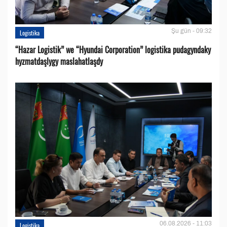
Şu gün - 09:32
Logistika
“Hazar Logistik” we “Hyundai Corporation” logistika pudagyndaky
hyzmatdaşlygy maslahatlaşdy
06.08.2026 - 11:03
Logistika