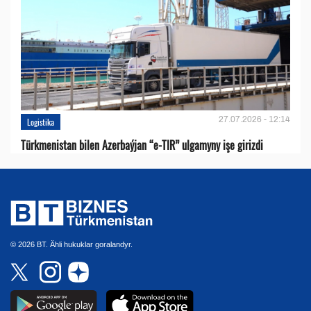
27.07.2026 - 12:14
Logistika
Türkmenistan bilen Azerbaýjan “e-TIR” ulgamyny işe girizdi
© 2026 BT. Ähli hukuklar goralandyr.