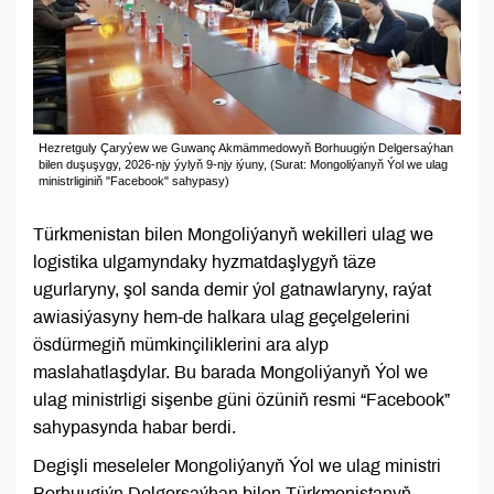
Hezretguly Çaryýew we Guwanç Akmämmedowyň Borhuugiýn Delgersaýhan
bilen duşuşygy, 2026-njy ýylyň 9-njy iýuny, (Surat: Mongoliýanyň Ýol we ulag
ministrliginiň "Facebook" sahypasy)
Türkmenistan bilen Mongoliýanyň wekilleri ulag we
logistika ulgamyndaky hyzmatdaşlygyň täze
ugurlaryny, şol sanda demir ýol gatnawlaryny, raýat
awiasiýasyny hem-de halkara ulag geçelgelerini
ösdürmegiň mümkinçiliklerini ara alyp
maslahatlaşdylar. Bu barada Mongoliýanyň Ýol we
ulag ministrligi sişenbe güni özüniň resmi “Facebook”
sahypasynda habar berdi.
Degişli meseleler Mongoliýanyň Ýol we ulag ministri
Borhuugiýn Delgersaýhan bilen Türkmenistanyň