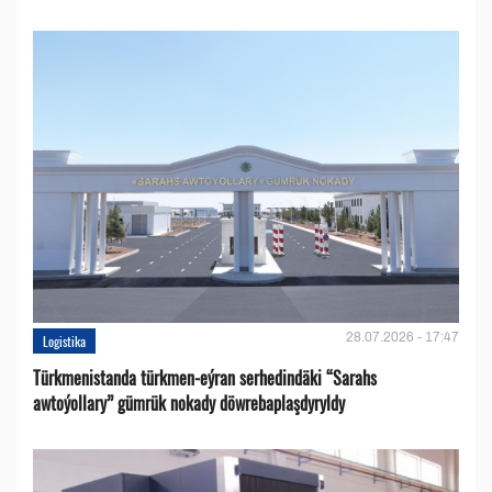
28.07.2026 - 17:47
Logistika
Türkmenistanda türkmen-eýran serhedindäki “Sarahs
awtoýollary” gümrük nokady döwrebaplaşdyryldy