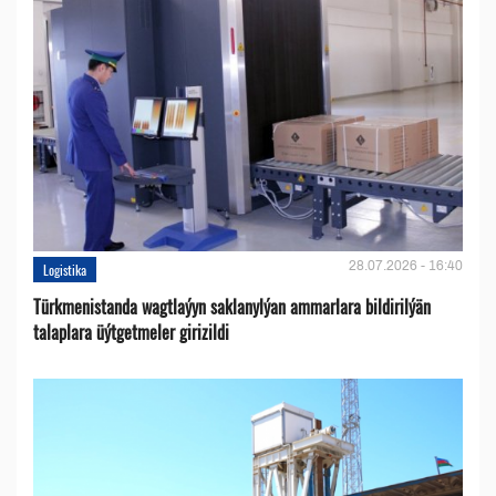
28.07.2026 - 16:40
Logistika
Türkmenistanda wagtlaýyn saklanylýan ammarlara bildirilýän
talaplara üýtgetmeler girizildi