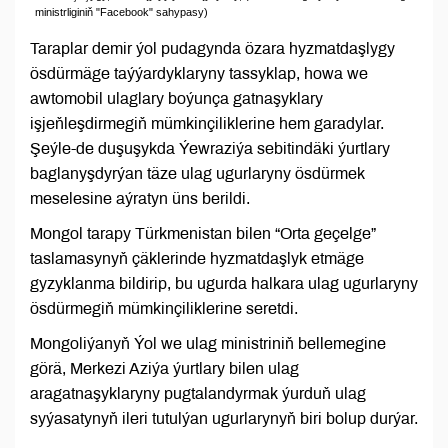
ministrliginiň "Facebook" sahypasy)
Taraplar demir ýol pudagynda özara hyzmatdaşlygy
ösdürmäge taýýardyklaryny tassyklap, howa we
awtomobil ulaglary boýunça gatnaşyklary
işjeňleşdirmegiň mümkinçiliklerine hem garadylar.
Şeýle-de duşuşykda Ýewraziýa sebitindäki ýurtlary
baglanyşdyrýan täze ulag ugurlaryny ösdürmek
meselesine aýratyn üns berildi.
Mongol tarapy Türkmenistan bilen “Orta geçelge”
taslamasynyň çäklerinde hyzmatdaşlyk etmäge
gyzyklanma bildirip, bu ugurda halkara ulag ugurlaryny
ösdürmegiň mümkinçiliklerine seretdi.
Mongoliýanyň Ýol we ulag ministriniň bellemegine
görä, Merkezi Aziýa ýurtlary bilen ulag
aragatnaşyklaryny pugtalandyrmak ýurduň ulag
syýasatynyň ileri tutulýan ugurlarynyň biri bolup durýar.