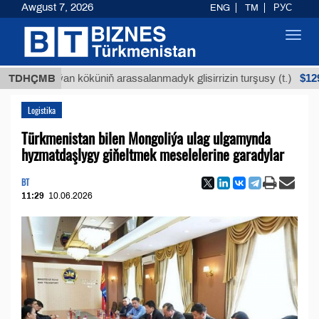
Awgust 7, 2026
ENG
TM
РУС
Toggl
navig
$12935,18
Buýan köküniň arassalanmadyk glisirrizin turşusy (t.)
TDHÇMB
Logistika
Türkmenistan bilen Mongoliýa ulag ulgamynda
hyzmatdaşlygy giňeltmek meselelerine garadylar
BT
11:29
10.06.2026