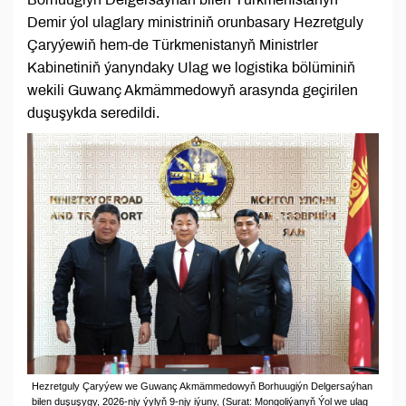
Demir ýol ulaglary ministriniň orunbasary Hezretguly
Çaryýewiň hem-de Türkmenistanyň Ministrler
Kabinetiniň ýanyndaky Ulag we logistika bölüminiň
wekili Guwanç Akmämmedowyň arasynda geçirilen
duşuşykda seredildi.
Hezretguly Çaryýew we Guwanç Akmämmedowyň Borhuugiýn Delgersaýhan
bilen duşuşygy, 2026-njy ýylyň 9-njy iýuny, (Surat: Mongoliýanyň Ýol we ulag