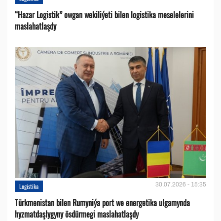
“Hazar Logistik” owgan wekiliýeti bilen logistika meselelerini
maslahatlaşdy
30.07.2026 - 15:35
Logistika
Türkmenistan bilen Rumyniýa port we energetika ulgamynda
hyzmatdaşlygyny ösdürmegi maslahatlaşdy