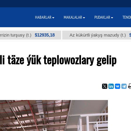
HABARLAR
MAKALALAR
PUDAKLAR
TEND
$12935,18
$300
şusy (t.)
Az kükürtli ýakyş mazudy (t.)
i täze ýük teplowozlary gelip