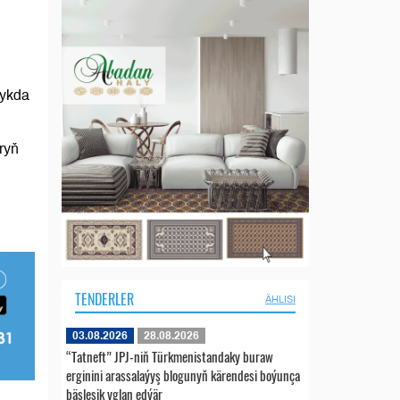
lykda
aryň
TENDERLER
ÄHLISI
03.08.2026
28.08.2026
“Tatneft” JPJ-niň Türkmenistandaky buraw
erginini arassalaýyş blogunyň kärendesi boýunça
bäsleşik yglan edýär