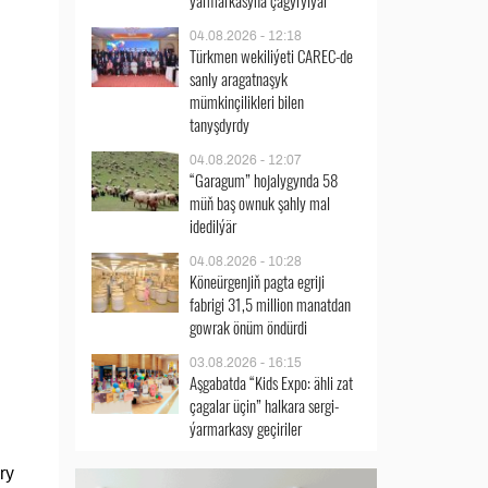
ýarmarkasyna çagyrylýar
04.08.2026 - 12:18
Türkmen wekiliýeti CAREC-de
sanly aragatnaşyk
mümkinçilikleri bilen
tanyşdyrdy
04.08.2026 - 12:07
“Garagum” hojalygynda 58
müň baş ownuk şahly mal
idedilýär
04.08.2026 - 10:28
Köneürgenjiň pagta egriji
fabrigi 31,5 million manatdan
gowrak önüm öndürdi
03.08.2026 - 16:15
Aşgabatda “Kids Expo: ähli zat
çagalar üçin” halkara sergi-
ýarmarkasy geçiriler
ry