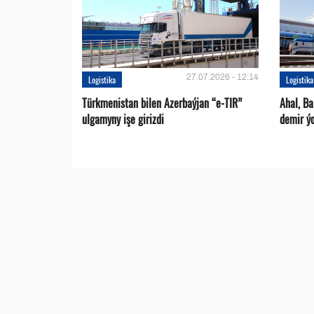
27.07.2026 - 12:14
Logistika
Logistika
Türkmenistan bilen Azerbaýjan “e-TIR”
Ahal, B
ulgamyny işe girizdi
demir ýo