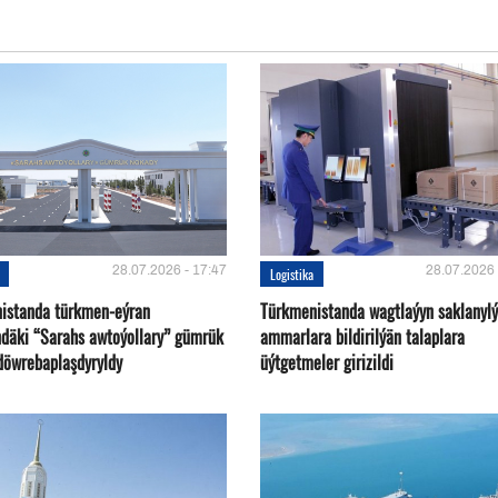
28.07.2026 - 17:47
28.07.2026 
Logistika
istanda türkmen-eýran
Türkmenistanda wagtlaýyn saklanyl
ndäki “Sarahs awtoýollary” gümrük
ammarlara bildirilýän talaplara
döwrebaplaşdyryldy
üýtgetmeler girizildi