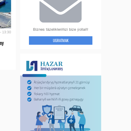
Biznes täzelikleriňizi bize ýollaň!
- 13:30
UGRATMAK
my