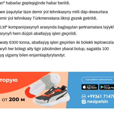
" habarlar gepleşiginde habar berildi.
 ýaşulylar täze demir ýol tehnikasyny milli däp-dessurlara
ir ýol tehnikasy Türkmenistana ilkinji gezek getirildi.
 Ltd" kompaniýasynyň arasynda baglaşylan şertnamalara laýyk
rynyň hem düýpli abatlaýyş işleri geçirildi.
waty 6300 tonna, abatlaýyş işleri geçirilen iki bölekli teplowozl
ryň her bölegi alty tigir jübütinden ybarat bolup, sagatda 100
yryş ulgamy bilen enjamlaşdyrylandyr.