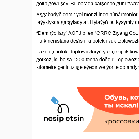
gelip gowuşdy. Bu barada çarşenbe güni "Watan
Aşgabadyň demir ýol menzilinde hünärmenler we
laýyklykda garşyladylar. Hytaýyň bu kysymly dem
“Demirýollary” AGPJ bilen "CRRC Ziyang Co.,
Türkmenistana degişli iki bölekli ýük teplowozla
Täze üç bölekli teplowozlaryň ýük çekijilik kuw
görkezijisi bolsa 4200 tonna deňdir. Teplowozla
kilometre çenli tizlige eýedir we ýörite doland