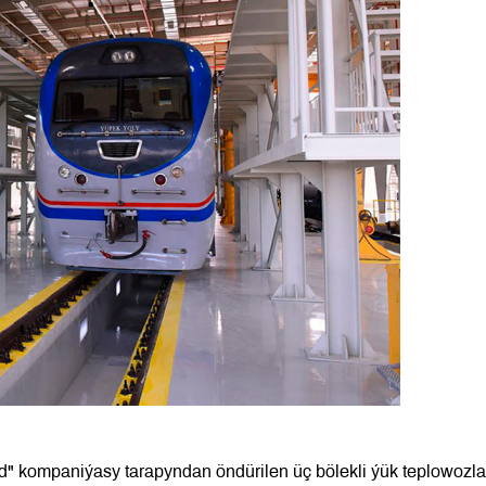
" kompaniýasy tarapyndan öndürilen üç bölekli ýük teplowozla