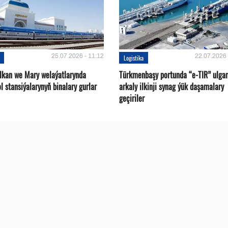
25.07.2026 - 11:12
22.07.2026 
Logistika
alkan we Mary welaýatlarynda
Türkmenbaşy portunda “e-TIR” ulga
l stansiýalarynyň binalary gurlar
arkaly ilkinji synag ýük daşamalary
geçiriler