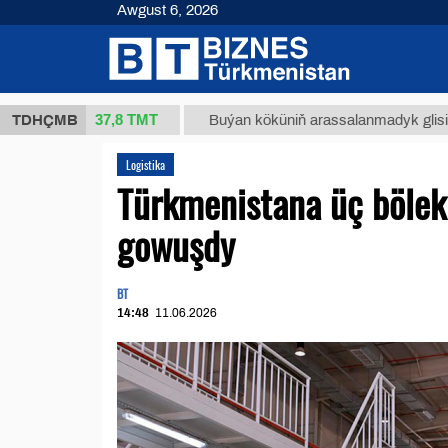
Awgust 6, 2026
37,8 ТМТ
(kg.)
TDHÇMB
Buýan köküniň arassalanmadyk glisirrizin tur
Logistika
Türkmenistana üç bölekl
gowuşdy
BT
14:48
11.06.2026