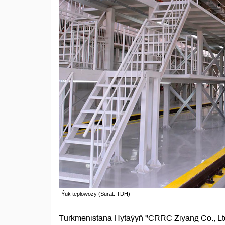
Ýük teplowozy (Surat: TDH)
Türkmenistana Hytaýyň "CRRC Ziyang Co., Ltd