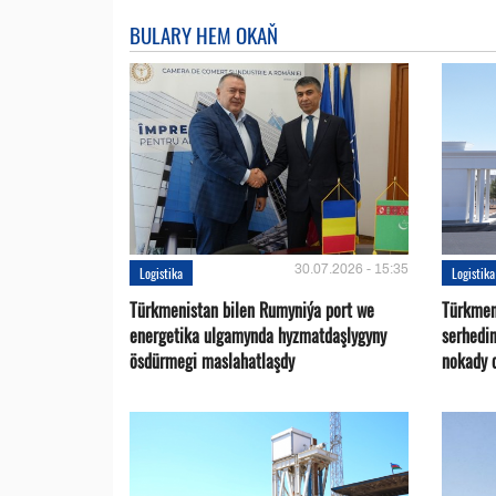
BULARY HEM OKAŇ
30.07.2026 - 15:35
Logistika
Logistika
Türkmenistan bilen Rumyniýa port we
Türkmen
energetika ulgamynda hyzmatdaşlygyny
serhedi
ösdürmegi maslahatlaşdy
nokady 