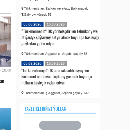
Türkmenistan, Balkan welaýaty, Balkanabat,
T.Satylow köçesi, 59
05.08.2026
15.09.2026
“Türkmennebit” DK ýöriteleşdirilen tehnikany we
atiýäçlyk şaýlaryny satyn almak boýunça bäsleşigi
gaýtadan yglan edýär
Türkmenistan, Aşgabat ş., Arçabil şaýoly 56
05.08.2026
15.09.2026
"Türkmenhimiýa" DK ammiak selitrasyny we
- 16:40
karbamid öndürýän toplumy gurmak boýunça
ýan
halkara bäsleşik yglan edýär
Türkmenistan, ş.Aşgabat, Arçabil şaýoly 132
TÄZELIKLERIŇIZI ÝOLLAŇ