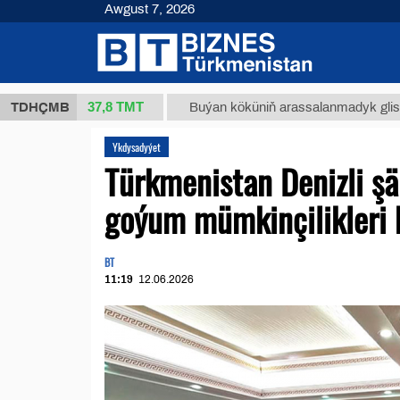
Awgust 7, 2026
37,8 ТМТ
1 (kg.)
TDHÇMB
Buýan köküniň arassalanmadyk glisirrizin t
Ykdysadyýet
Türkmenistan Denizli şä
goýum mümkinçilikleri 
BT
11:19
12.06.2026