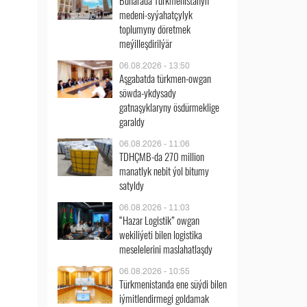
Buharada Türkmenistanyň
medeni-syýahatçylyk
toplumyny döretmek
meýilleşdirilýär
06.08.2026 - 13:50
Aşgabatda türkmen-owgan
söwda-ykdysady
gatnaşyklaryny ösdürmeklige
garaldy
06.08.2026 - 11:06
TDHÇMB-da 270 million
manatlyk nebit ýol bitumy
satyldy
06.08.2026 - 11:03
“Hazar Logistik” owgan
wekiliýeti bilen logistika
meselelerini maslahatlaşdy
06.08.2026 - 10:55
Türkmenistanda ene süýdi bilen
iýmitlendirmegi goldamak