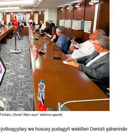
Türkiýe, (Surat:”Altyn asyr” elektron gazeti)
olbaşçylary we hususy pudagyň wekilleri Denizli şäherinde