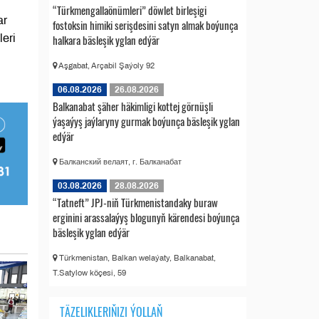
“Türkmengallaönümleri” döwlet birleşigi
ar
fostoksin himiki serişdesini satyn almak boýunça
halkara bäsleşik yglan edýär
eri
Aşgabat, Arçabil Şaýoly 92
06.08.2026
26.08.2026
Balkanabat şäher häkimligi kottej görnüşli
ýaşaýyş jaýlaryny gurmak boýunça bäsleşik yglan
edýär
Балканский велаят, г. Балканабат
03.08.2026
28.08.2026
“Tatneft” JPJ-niň Türkmenistandaky buraw
erginini arassalaýyş blogunyň kärendesi boýunça
bäsleşik yglan edýär
Türkmenistan, Balkan welaýaty, Balkanabat,
T.Satylow köçesi, 59
TÄZELIKLERIŇIZI ÝOLLAŇ