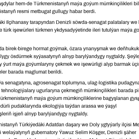
tnaşdylar hem-de Türkmenistanyň maýa goýum mümkinçilikleri bi
stanyň resmi metbugat gullugy habar berdi.
ki Ilçihanasy tarapyndan Denizli söwda-senagat palatalary we 
de türk işewürleri türkmen ykdysadyýetinde ileri tutulýan maýa 
 birek-birege hormat goýmak, özara ynanyşmak we deňhukuk
şlygy ösdürmek syýasatynyň alnyp barylýandygy nygtaldy. Şeýl
y ýurt maýa goýumlaryny çekmek we işewürligi alyp barmak üçi
eler barada maglumat berildi.
ýa senagatyna, agrosenagat toplumyna, ulag-logistika pudagyn
ehnologiýalary ugurlaryna çekmegiň mümkinçilikleri barada pi
 Türkmenistanyň maýa goýum mümkinçiliklerine bagyşlanan gys
ň dürli pudaklarynda ekologiýa taýdan arassa we ýaşyl
leriň işjeň alnyp barylýandygy nygtaldy.
istanyň Türkiýedäki Adatdan daşary we Doly ygtyýarly ilçisi M
i welaýatynyň gubernatory Ýawuz Selim Köşger, Denizli şäher