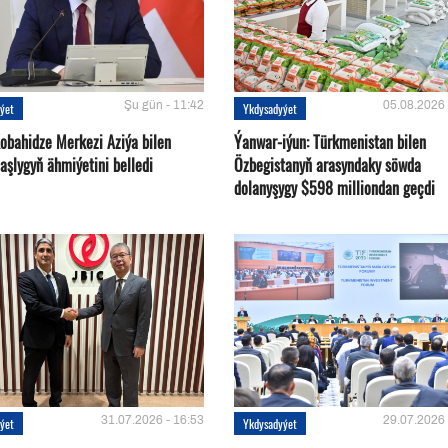
Şu gün - 11:42
05.08.2026 
ýet
Ykdysadyýet
Kobahidze Merkezi Aziýa bilen
Ýanwar-iýun: Türkmenistan bilen
aşlygyň ähmiýetini belledi
Özbegistanyň arasyndaky söwda
dolanyşygy $598 milliondan geçdi
31.07.2026 - 16:53
29.07.2026 
ýet
Ykdysadyýet