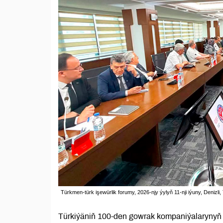
Türkmen-türk işewürlik forumy, 2026-njy ýylyň 11-nji iýuny, Denizli, 
Türkiýäniň 100-den gowrak kompaniýalarynyň ý