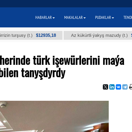
HABARLAR
MAKALALAR
PUDAKLAR
TEND
$12935,18
$300
urşusy (t.)
Az kükürtli ýakyş mazudy (t.)
herinde türk işewürlerini maýa
bilen tanyşdyrdy