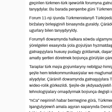
geçirilen türkmen-türk işewürlik forumyna ga
tanyşdylar. Bu barada penşenbe güni Türkmeni
Forum 11-nji iýunda Türkmenistanyň Türkiýedä
biržalary birleşiginiň binasynda guraldy. Çärä
ugurlary bilen tanyşdyryldy.
Forumyň dowamynda halkara söwda ulgamynda
ýörelgeleri esasynda ýola goýulýan hyzmatda
gatnaşyjylara hususy pudagy goldamak, daşar
amatly şertleri döretmek boýunça görülýän çär
Taraplar türk maýa goýumlaryny nebitgaz-himi
şeýle hem telekommunikasiýalar we maglumat t
alyşdylar. Çäräniň dowamynda gatnaşyjylara
wideo-rolik görkezildi. Şeýle-de ykdysadyýeti
tehnologiýalary ornaşdyrmak boýunça degişli iş
“nCa” neşiriniň habar bermegine görä, Türkmen
Işangulyýewiň amala aşyran saparynda Denizl