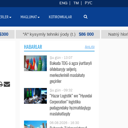
ENG
TM
РУС
ERLER
MAGLUMAT
KOTIROWKALAR
$86 000
"А" kysymly tehniki ýody (t.)
Natriý hlorly (nah
HABARLAR
ÄHLISI
Şu gün - 13:07
Bakuda TDG-ä agza ýurtlaryň
öňdebaryjy seljeriş
merkezleriniň maslahaty
geçiriler
Şu gün - 09:32
“Hazar Logistik” we “Hyundai
Corporation” logistika
pudagyndaky hyzmatdaşlygy
maslahatlaşdy
06.08.2026 - 16:30