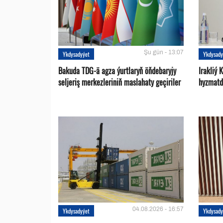
Şu gün - 13:07
Ykdysadyýet
Ykdysady
Bakuda TDG-ä agza ýurtlaryň öňdebaryjy
Irakliý 
seljeriş merkezleriniň maslahaty geçiriler
hyzmatd
04.08.2026 - 16:57
Ykdysadyýet
Ykdysady