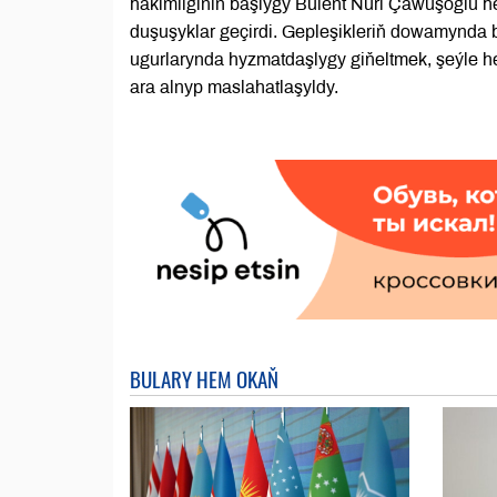
häkimliginiň başlygy Bülent Nuri Çawuşoglu h
duşuşyklar geçirdi. Gepleşikleriň dowamynda 
ugurlarynda hyzmatdaşlygy giňeltmek, şeýle h
ara alnyp maslahatlaşyldy.
BULARY HEM OKAŇ