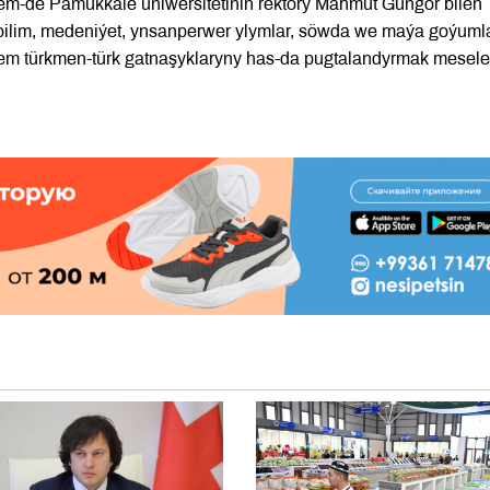
em-de Pamukkale uniwersitetiniň rektory Mahmut Güngör bilen
bilim, medeniýet, ynsanperwer ylymlar, söwda we maýa goýuml
em türkmen-türk gatnaşyklaryny has-da pugtalandyrmak meselel