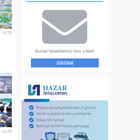
- 14:35
Biznes täzelikleriňizi bize ýollaň!
UGRATMAK
- 14:34