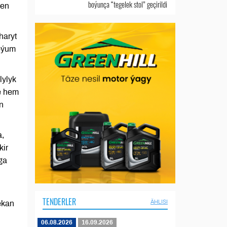
boýunça “tegelek stol” geçirildi
len
haryt
goýum
lylyk
e hem
n
a,
kir
ga
TENDERLER
ÄHLISI
ekan
06.08.2026
16.09.2026