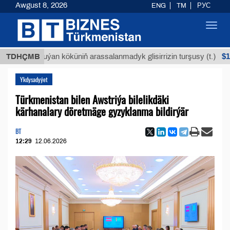
Awgust 8, 2026
ENG
TM
РУС
Toggl
navig
$12935,18
TDHÇMB
Buýan köküniň arassalanmadyk glisirrizin turşusy (t.)
Ykdysadyýet
Türkmenistan bilen Awstriýa bilelikdäki
kärhanalary döretmäge gyzyklanma bildirýär
BT
12:29
12.06.2026