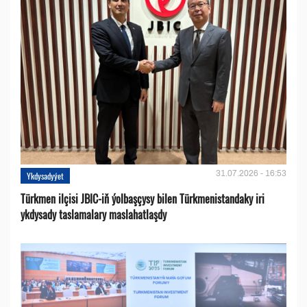
31.07.2026 - 16:53
Ykdysadyýet
Türkmen ilçisi JBIC-iň ýolbaşçysy bilen Türkmenistandaky iri
ykdysady taslamalary maslahatlaşdy