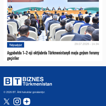
29.07.2026 - 14:34
Ykdysadyýet
Aşgabatda 1–2-nji oktýabrda Türkmenistanyň maýa goýum forumy
geçiriler
© 2026 BT. Ähli hukuklar goralandyr.