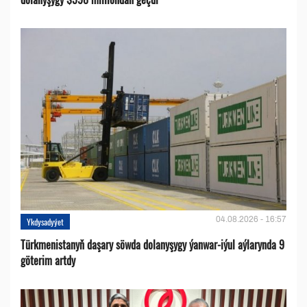
04.08.2026 - 16:57
Ykdysadyýet
Türkmenistanyň daşary söwda dolanyşygy ýanwar-iýul aýlarynda 9
göterim artdy