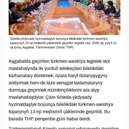
Söwda-ykdysady hyzmatdaşlyk boýunça bilelikdäki türkmen-awstriýa
toparynyň 13-nji mejlisiniň çäklerinde geçirilen tegelek stol, 2026-njy ýylyň 11-
nji iýuny, Aşgabat, Türkmenistan (Surat: THP)
Aşgabatda geçirilen türkmen-awstriýa tegelek stol
maslahatynda iki ýurduň telekeçileri bilelikdäki
kärhanalary döretmek, özara haryt dolanyşygyny
artdyrmak hem-de täze senagat taslamalaryny
durmuşa geçirmek mümkinçiliklerini ara alyp
maslahatlaşdylar. Çäre Söwda-ykdysady
hyzmatdaşlyk boýunça bilelikdäki türkmen-awstriýa
toparynyň 13-nji mejlisiniň çäklerinde geçirildi. Bu
barada THP penşenbe güni habar berdi.
Türkmenistanyň Söwda-senagat edarasynda geçirilen