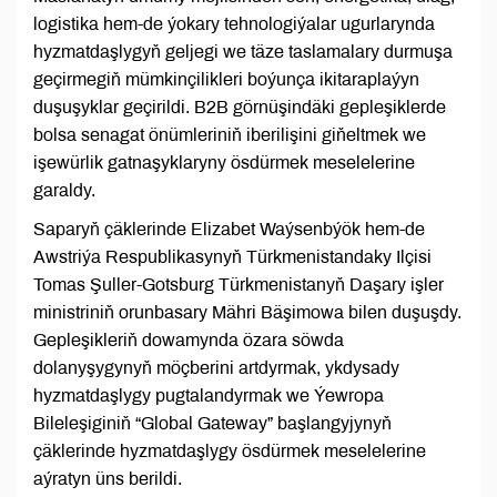
logistika hem-de ýokary tehnologiýalar ugurlarynda
hyzmatdaşlygyň geljegi we täze taslamalary durmuşa
geçirmegiň mümkinçilikleri boýunça ikitaraplaýyn
duşuşyklar geçirildi. B2B görnüşindäki gepleşiklerde
bolsa senagat önümleriniň iberilişini giňeltmek we
işewürlik gatnaşyklaryny ösdürmek meselelerine
garaldy.
Saparyň çäklerinde Elizabet Waýsenbýök hem-de
Awstriýa Respublikasynyň Türkmenistandaky Ilçisi
Tomas Şuller-Gotsburg Türkmenistanyň Daşary işler
ministriniň orunbasary Mähri Bäşimowa bilen duşuşdy.
Gepleşikleriň dowamynda özara söwda
dolanyşygynyň möçberini artdyrmak, ykdysady
hyzmatdaşlygy pugtalandyrmak we Ýewropa
Bileleşiginiň “Global Gateway” başlangyjynyň
çäklerinde hyzmatdaşlygy ösdürmek meselelerine
aýratyn üns berildi.