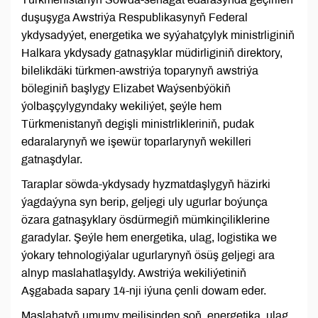
duşuşyga Awstriýa Respublikasynyň Federal
ykdysadyýet, energetika we syýahatçylyk ministrliginiň
Halkara ykdysady gatnaşyklar müdirliginiň direktory,
bilelikdäki türkmen-awstriýa toparynyň awstriýa
böleginiň başlygy Elizabet Waýsenbýökiň
ýolbaşçylygyndaky wekiliýet, şeýle hem
Türkmenistanyň degişli ministrlikleriniň, pudak
edaralarynyň we işewür toparlarynyň wekilleri
gatnaşdylar.
Taraplar söwda-ykdysady hyzmatdaşlygyň häzirki
ýagdaýyna syn berip, geljegi uly ugurlar boýunça
özara gatnaşyklary ösdürmegiň mümkinçiliklerine
garadylar. Şeýle hem energetika, ulag, logistika we
ýokary tehnologiýalar ugurlarynyň ösüş geljegi ara
alnyp maslahatlaşyldy. Awstriýa wekiliýetiniň
Aşgabada sapary 14-nji iýuna çenli dowam eder.
Maslahatyň umumy mejlisinden soň, energetika, ulag,