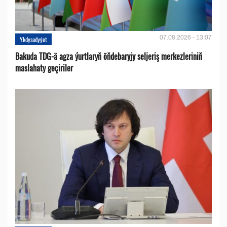
07.08.2026 - 13:07
Ykdysadyýet
Bakuda TDG-ä agza ýurtlaryň öňdebaryjy seljeriş merkezleriniň
maslahaty geçiriler