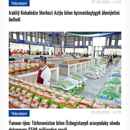
07.08.2026 - 11:42
Ykdysadyýet
Irakliý Kobahidze Merkezi Aziýa bilen hyzmatdaşlygyň ähmiýetini
belledi
05.08.2026 - 14:35
Ykdysadyýet
Ýanwar-iýun: Türkmenistan bilen Özbegistanyň arasyndaky söwda
dolanyşygy $598 milliondan geçdi