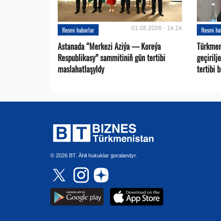
01.08.2026 - 14:14
Resmi habarlar
Resmi ha
Astanada “Merkezi Aziýa — Koreýa
Türkmen
Respublikasy” sammitiniň gün tertibi
geçirilj
maslahatlaşyldy
tertibi 
© 2026 BT. Ähli hukuklar goralandyr.