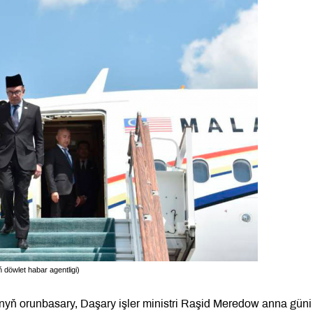
döwlet habar agentligi)
nyň orunbasary, Daşary işler ministri Raşid Meredow anna güni