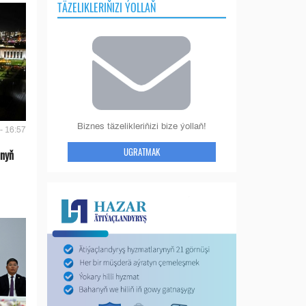
TÄZELIKLERIŇIZI ÝOLLAŇ
Biznes täzelikleriňizi bize ýollaň!
- 16:57
UGRATMAK
anyň