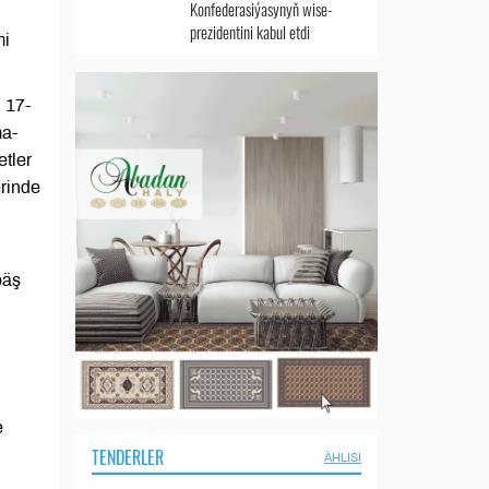
Konfederasiýasynyň wise-
prezidentini kabul etdi
mi
 17-
ma-
etler
rinde
bäş
e
TENDERLER
ÄHLISI