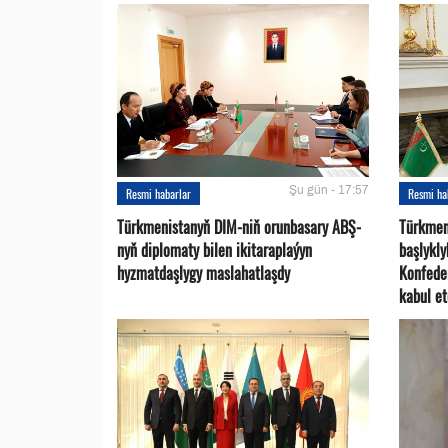
Şu gün - 17:57
Resmi habarlar
Resmi ha
Türkmenistanyň DIM-niň orunbasary ABŞ-
Türkmen
nyň diplomaty bilen ikitaraplaýyn
başlykl
hyzmatdaşlygy maslahatlaşdy
Konfede
kabul et