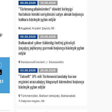
06.08.2026
16.09.2026
“Türkmengallaönümleri” döwlet birleşigi
fostoksin himiki serişdesini satyn almak boýunça
halkara bäsleşik yglan edýär
Aşgabat, Arçabil Şaýoly 92
yp
06.08.2026
26.08.2026
Balkanabat şäher häkimligi kottej görnüşli
ýaşaýyş jaýlaryny gurmak boýunça bäsleşik yglan
edýär
Балканский велаят, г. Балканабат
03.08.2026
28.08.2026
“Tatneft” JPJ-niň Türkmenistandaky buraw
erginini arassalaýyş blogunyň kärendesi boýunça
bäsleşik yglan edýär
Türkmenistan, Balkan welaýaty, Balkanabat,
T.Satylow köçesi, 59