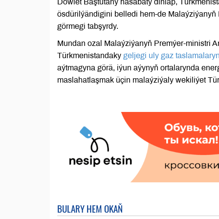
Döwlet Baştutany hasabaty diňläp, Türkmenist
ösdürilýändigini belledi hem-de Malaýziýanyň 
görmegi tabşyrdy.
Mundan ozal Malaýziýanyň Premýer-ministri 
Türkmenistandaky
geljegi uly gaz taslamalar
aýtmagyna görä, iýun aýynyň ortalarynda ener
maslahatlaşmak üçin malaýziýaly wekiliýet Tür
BULARY HEM OKAŇ