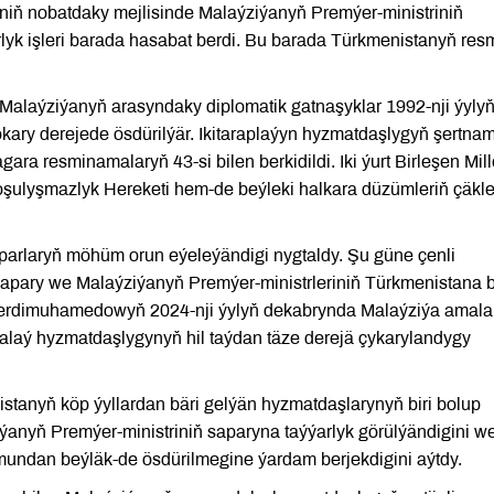
tiniň nobatdaky mejlisinde Malaýziýanyň Premýer-ministriniň
lyk işleri barada hasabat berdi. Bu barada Türkmenistanyň res
n Malaýziýanyň arasyndaky diplomatik gatnaşyklar 1992-nji ýylyň
kary derejede ösdürilýär. Ikitaraplaýyn hyzmatdaşlygyň şertna
a resminamalaryň 43-si bilen berkidildi. Iki ýurt Birleşen Mill
ulyşmazlyk Hereketi hem-de beýleki halkara düzümleriň çäkle
parlaryň möhüm orun eýeleýändigi nygtaldy. Şu güne çenli
sapary we Malaýziýanyň Premýer-ministrleriniň Türkmenistana 
 Berdimuhamedowyň 2024-nji ýylyň dekabrynda Malaýziýa amala
alaý hyzmatdaşlygynyň hil taýdan täze derejä çykarylandygy
anyň köp ýyllardan bäri gelýän hyzmatdaşlarynyň biri bolup
ýanyň Premýer-ministriniň saparyna taýýarlyk görülýändigini w
ň mundan beýläk-de ösdürilmegine ýardam berjekdigini aýtdy.