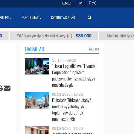
ENG
TM
РУС
ERLER
MAGLUMAT
KOTIROWKALAR
$86 000
"А" kysymly tehniki ýody (t.)
Natriý hlorly (nahar du
HABARLAR
ÄHLISI
Şu gün - 09:32
“Hazar Logistik” we “Hyundai
Corporation” logistika
pudagyndaky hyzmatdaşlygy
maslahatlaşdy
06.08.2026 - 16:30
Buharada Türkmenistanyň
medeni-syýahatçylyk
toplumyny döretmek
meýilleşdirilýär
06.08.2026 - 13:50