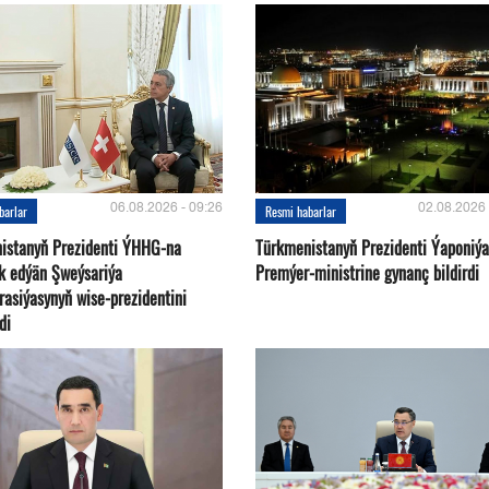
06.08.2026 - 09:26
02.08.2026 
barlar
Resmi habarlar
istanyň Prezidenti ÝHHG-na
Türkmenistanyň Prezidenti Ýaponiý
yk edýän Şweýsariýa
Premýer-ministrine gynanç bildirdi
rasiýasynyň wise-prezidentini
di