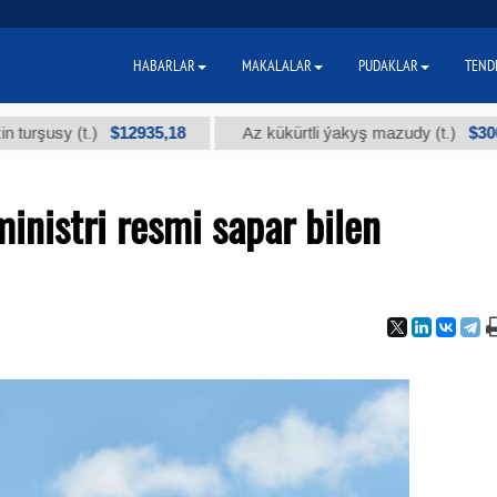
HABARLAR
MAKALALAR
PUDAKLAR
TEND
$12935,18
$300
y (t.)
Az kükürtli ýakyş mazudy (t.)
nistri resmi sapar bilen