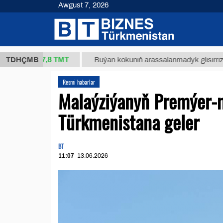
Awgust 7, 2026
37,8 ТМТ
g.)
TDHÇMB
Buýan köküniň arassalanmadyk glisirrizin turşus
Resmi habarlar
Malaýziýanyň Premýer-mi
Türkmenistana geler
BT
11:07
13.06.2026