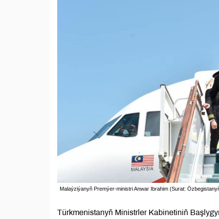
Malaýziýanyň Premýer-ministri Anwar Ibrahim (Surat: Özbegistanyň 
Türkmenistanyň Ministrler Kabinetiniň Başlygy