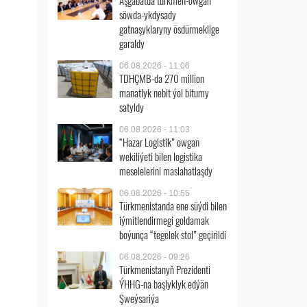
Aşgabatda türkmen-owgan
söwda-ykdysady
gatnaşyklaryny ösdürmeklige
garaldy
06.08.2026 - 11:06
TDHÇMB-da 270 million
manatlyk nebit ýol bitumy
satyldy
06.08.2026 - 11:03
“Hazar Logistik” owgan
wekiliýeti bilen logistika
meselelerini maslahatlaşdy
06.08.2026 - 10:55
Türkmenistanda ene süýdi bilen
iýmitlendirmegi goldamak
boýunça “tegelek stol” geçirildi
06.08.2026 - 09:26
Türkmenistanyň Prezidenti
ÝHHG-na başlyklyk edýän
Şweýsariýa