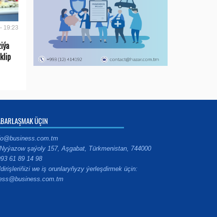
- 19:23
ziýa
klip
ABARLAŞMAK ÜÇIN
fo@business.com.tm
Nyýazow şaýoly 157, Aşgabat, Türkmenistan, 744000
93 61 89 14 98
ldirişleriňizi we iş orunlaryňyzy ýerleşdirmek üçin:
ess@business.com.tm