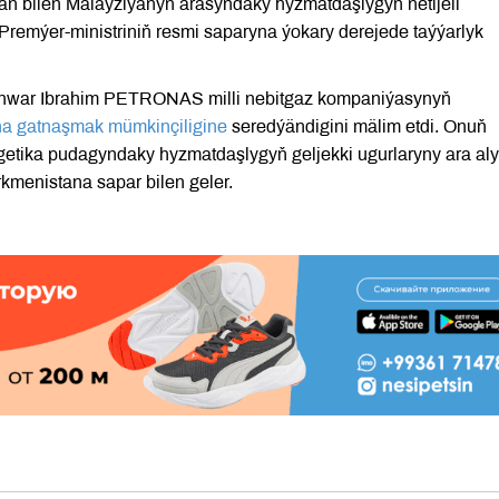
an bilen Malaýziýanyň arasyndaky hyzmatdaşlygyň netijeli
Premýer-ministriniň resmi saparyna ýokary derejede taýýarlyk
Anwar Ibrahim PETRONAS milli nebitgaz kompaniýasynyň
yna gatnaşmak mümkinçiligine
seredýändigini mälim etdi. Onuň
getika pudagyndaky hyzmatdaşlygyň geljekki ugurlaryny ara al
kmenistana sapar bilen geler.