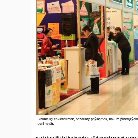
Önümçiligi çäklendirmek, bazarlary paýlaşmak, höküm ýörediji ýok
berilmeýär.