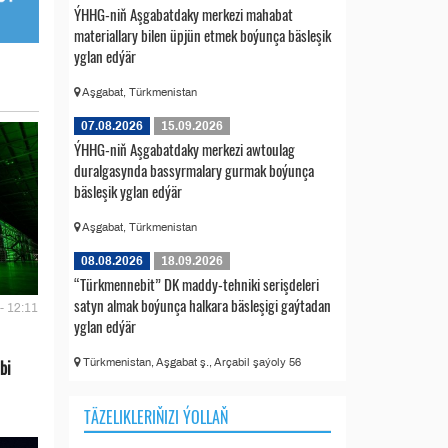
ÝHHG-niň Aşgabatdaky merkezi mahabat
materiallary bilen üpjün etmek boýunça bäsleşik
yglan edýär
Aşgabat, Türkmenistan
07.08.2026
15.09.2026
ÝHHG-niň Aşgabatdaky merkezi awtoulag
duralgasynda bassyrmalary gurmak boýunça
bäsleşik yglan edýär
Aşgabat, Türkmenistan
08.08.2026
18.09.2026
“Türkmennebit” DK maddy-tehniki serişdeleri
satyn almak boýunça halkara bäsleşigi gaýtadan
- 12:11
yglan edýär
Türkmenistan, Aşgabat ş., Arçabil şaýoly 56
bi
TÄZELIKLERIŇIZI ÝOLLAŇ