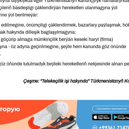
nunyna laýyklykda eger Türkmenistanyň kanunçylyk namalarynda
çileriň bäsdeşligi çäklendirýän hereketleri ulanmagyna ýol
ine ýol berilmeýär:
 edilmegine, önümçiligi çäklendirmek, bazarlary paýlaşmak, h
amak hakynda dilleşik baglaşylmagyna;
 göçürip almaga mümkinçilik berýän keseki haryt (firma)
yna - öz adyna geçirilmegine, şeýle hem kanunda göz önünde
.
öz öňünde tutulmadyk beýleki hereketleriň netijesinde alnan p
Çeşme: “Telekeçilik işi hakynda” Türkmenistanyň 