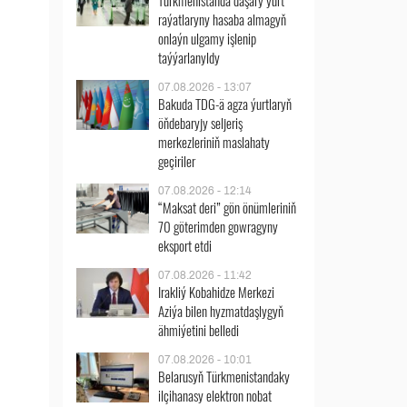
Türkmenistanda daşary ýurt
raýatlaryny hasaba almagyň
onlaýn ulgamy işlenip
taýýarlanyldy
07.08.2026 - 13:07
Bakuda TDG-ä agza ýurtlaryň
öňdebaryjy seljeriş
merkezleriniň maslahaty
geçiriler
07.08.2026 - 12:14
“Maksat deri” gön önümleriniň
70 göterimden gowragyny
eksport etdi
07.08.2026 - 11:42
Irakliý Kobahidze Merkezi
Aziýa bilen hyzmatdaşlygyň
ähmiýetini belledi
07.08.2026 - 10:01
Belarusyň Türkmenistandaky
ilçihanasy elektron nobat