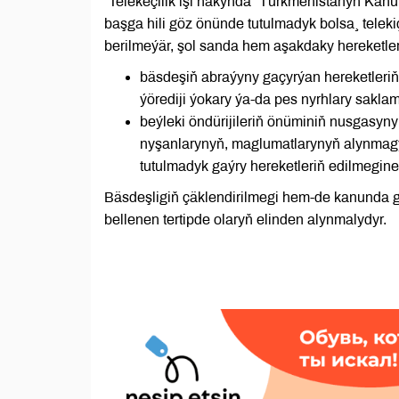
“Telekeçilik işi hakynda” Türkmenistanyň Ka
başga hili göz önünde tutulmadyk bolsa¸ teleki
berilmeýär, şol sanda hem aşakdaky hereketler
bäsdeşiň abraýyny gaçyrýan hereketleriň
ýörediji ýokary ýa-da pes nyrhlary sakl
beýleki öndürijileriň önüminiň nusgasyny
nyşanlarynyň, maglumatlarynyň alynmag
tutulmadyk gaýry hereketleriň edilmegine
Bäsdeşligiň çäklendirilmegi hem-de kanunda g
bellenen tertipde olaryň elinden alynmalydyr.