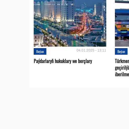
04.01.2025 - 13:11
Beýan
Beýan
Paýdarlaryň hukuklary we bоrçlary
Türkmen
geçirilý
iberilme