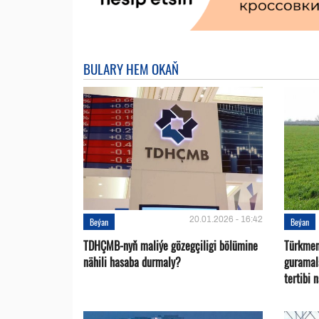
BULARY HEM OKAŇ
20.01.2026 - 16:42
Beýan
Beýan
TDHÇMB-nyň maliýe gözegçiligi bölümine
Türkmen
nähili hasaba durmaly?
guramal
tertibi 