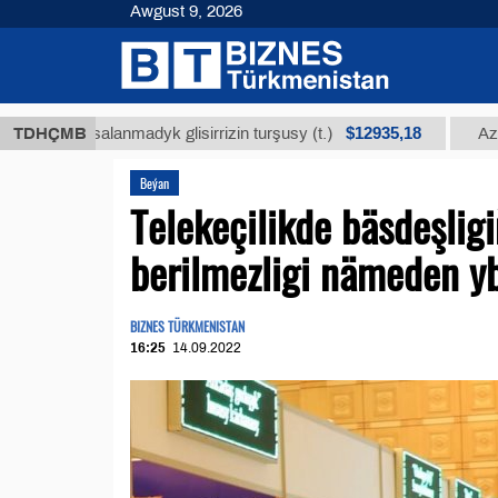
Awgust 9, 2026
$12935,18
rassalanmadyk glisirrizin turşusy (t.)
TDHÇMB
Az kükürtl
Beýan
Telekeçilikde bäsdeşlig
berilmezligi nämeden y
BIZNES TÜRKMENISTAN
16:25
14.09.2022