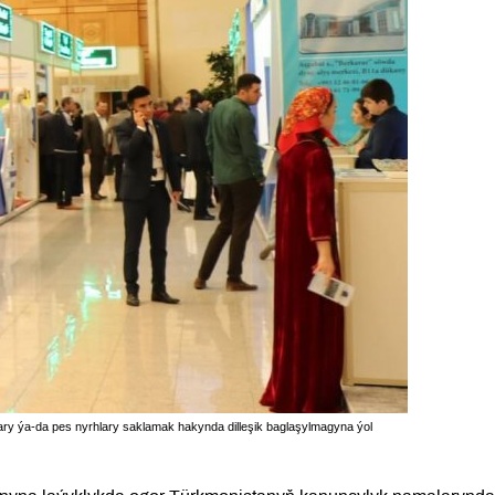
ary ýa-da pes nyrhlary saklamak hakynda dilleşik baglaşylmagyna ýol