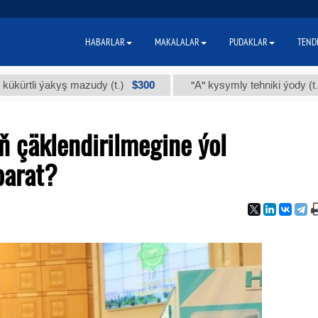
HABARLAR
MAKALALAR
PUDAKLAR
TEND
$300
$86 
i ýakyş mazudy (t.)
"А" kysymly tehniki ýody (t.)
iň çäklendirilmegine ýol
barat?