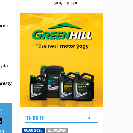
ulgamyna geçýär
öküm
eýda
Kanuny
TENDERLER
ÄHLISI
06.08.2026
27.08.2026