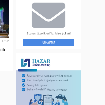
Biznes täzelikleriňizi bize ýollaň!
- 17:02
UGRATMAK
ilik