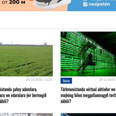
25.12.2025 - 13:57
29.11.2025 
Beýan
istanda şahsy adamlara,
Türkmenistanda wirtual aktiwler we
ara we edaralara ýer bermegiň
maýning bilen meşgullanmagyň terti
nähili?
nähili?