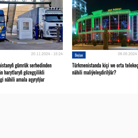
20.11.2024 - 15:24
06.05.2024 
Beýan
istanyň gümrük serhedinden
Türkmenistanda kiçi we orta telekeç
än harytlaryň gözegçilikli
nähili maliýeleşdirilýär?
gi nähili amala aşyrylýar