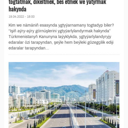
togtatmak, dikeltmek, bes etmek we ýatyrmak
hakynda
19.04.2022 - 18:00
Kim we nämäniň esasynda ygtyýarnamany togtadyp biler?
“Işiň aýry-aýry görnüşlerini ygtyýarlylandyrmak hakynda”
Türkmenistanyň Kanunyna laýyklykda, ygtyýarlylandyryjy
edaralar özi tarapyndan, şeýle hem beýleki gözegçilik ediji
edaralar tarapyndan...