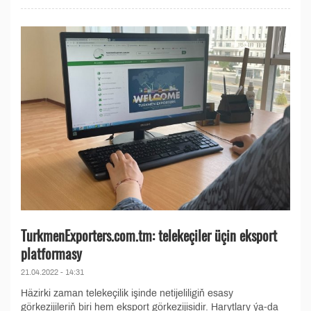
TurkmenExporters.com.tm: telekeçiler üçin eksport
platformasy
21.04.2022 - 14:31
Häzirki zaman telekeçilik işinde netijeliligiň esasy
görkezijileriň biri hem eksport görkezijisidir. Harytlary ýa-da