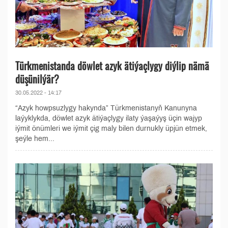
Türkmenistanda döwlet azyk ätiýaçlygy diýlip nämä
düşünilýär?
30.05.2022 - 14:17
“Azyk howpsuzlygy hakynda” Türkmenistanyň Kanunyna
laýyklykda, döwlet azyk ätiýaçlygy ilaty ýaşaýyş üçin wajyp
iýmit önümleri we iýmit çig maly bilen durnukly üpjün etmek,
şeýle hem...