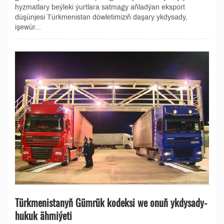
hyzmatlary beýleki ýurtlara satmagy aňladýan eksport
düşünjesi Türkmenistan döwletimiziň daşary ykdysady,
işewür...
Türkmenistanyň Gümrük kodeksi we onuň ykdysady-
hukuk ähmiýeti