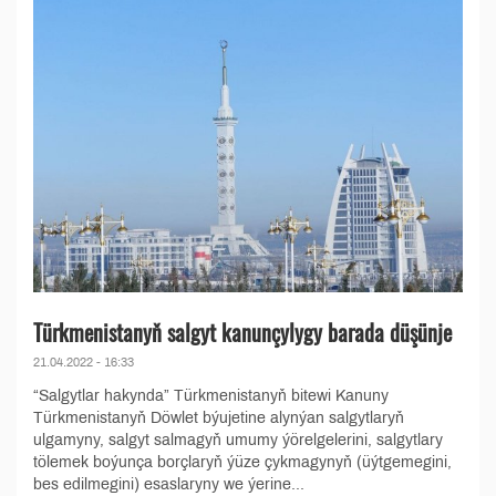
Türkmenistanyň salgyt kanunçylygy barada düşünje
21.04.2022 - 16:33
“Salgytlar hakynda” Türkmenistanyň bitewi Kanuny
Türkmenistanyň Döwlet býujetine alynýan salgytlaryň
ulgamyny, salgyt salmagyň umumy ýörelgelerini, salgytlary
tölemek boýunça borçlaryň ýüze çykmagynyň (üýtgemegini,
bes edilmegini) esaslaryny we ýerine...