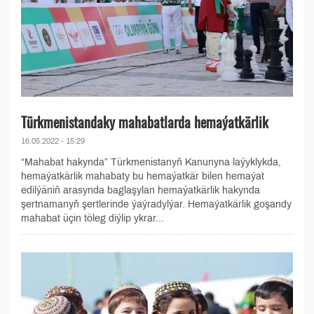
Türkmenistandaky mahabatlarda hemaýatkärlik
16.05.2022 - 15:29
“Mahabat hakynda” Türkmenistanyň Kanunyna laýyklykda,
hemaýatkärlik mahabaty bu hemaýatkär bilen hemaýat
edilýäniň arasynda baglaşylan hemaýatkärlik hakynda
şertnamanyň şertlerinde ýaýradylýar. Hemaýatkärlik goşandy
mahabat üçin töleg diýlip ykrar...