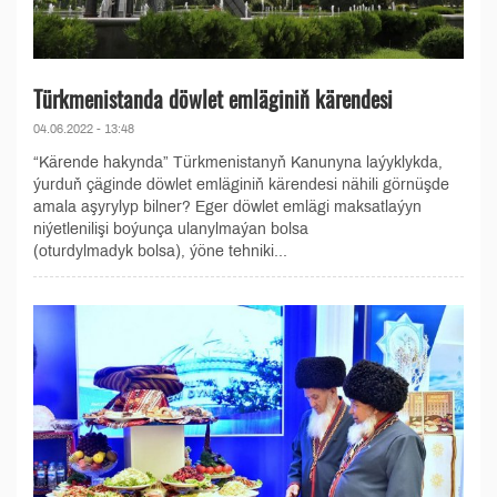
Türkmenistanda döwlet emläginiň kärendesi
04.06.2022 - 13:48
“Kärende hakynda” Türkmenistanyň Kanunyna laýyklykda,
ýurduň çäginde döwlet emläginiň kärendesi nähili görnüşde
amala aşyrylyp bilner? Eger döwlet emlägi maksatlaýyn
niýetlenilişi boýunça ulanylmaýan bolsa
(oturdylmadyk bolsa), ýöne tehniki...