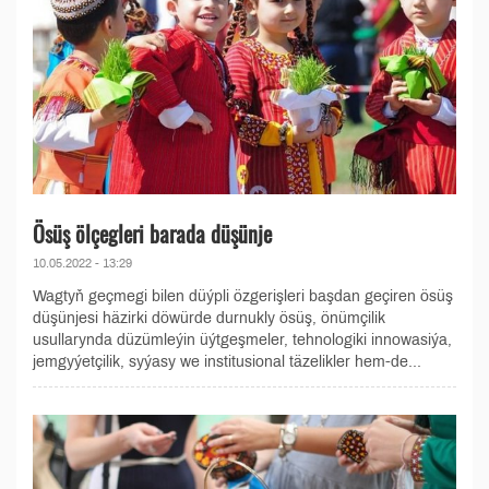
Ösüş ölçegleri barada düşünje
10.05.2022 - 13:29
Wagtyň geçmegi bilen düýpli özgerişleri başdan geçiren ösüş
düşünjesi häzirki döwürde durnukly ösüş, önümçilik
usullarynda düzümleýin üýtgeşmeler, tehnologiki innowasiýa,
jemgyýetçilik, syýasy we institusional täzelikler hem-de...