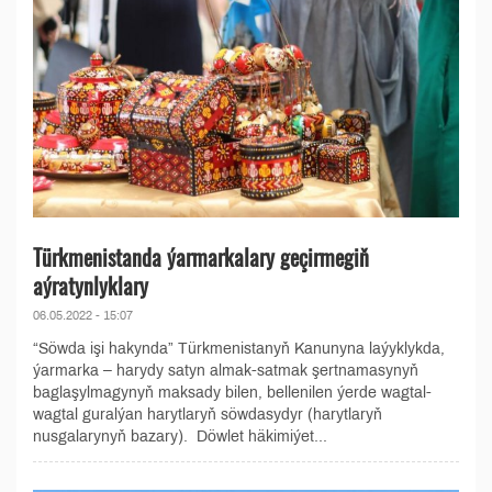
Türkmenistanda ýarmarkalary geçirmegiň
aýratynlyklary
06.05.2022 - 15:07
“Söwda işi hakynda” Türkmenistanyň Kanunyna laýyklykda,
ýarmarka – harydy satyn almak-satmak şertnamasynyň
baglaşylmagynyň maksady bilen, bellenilen ýerde wagtal-
wagtal guralýan harytlaryň söwdasydyr (harytlaryň
nusgalarynyň bazary). Döwlet häkimiýet...