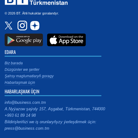
© 2026 BT. Ähli hukuklar goralandyr.
EDARA
Biz barada
Düzgünler we şertler
Şahsy maglumatlaryň goragy
Habarlaşmak üçin
HABARLAŞMAK ÜÇIN
info@business.com.tm
A.Nyýazow şaýoly 157, Aşgabat, Türkmenistan, 744000
+993 61 89 14 98
Bildirişleriňizi we iş orunlaryňyzy ýerleşdirmek üçin:
press@business.com.tm