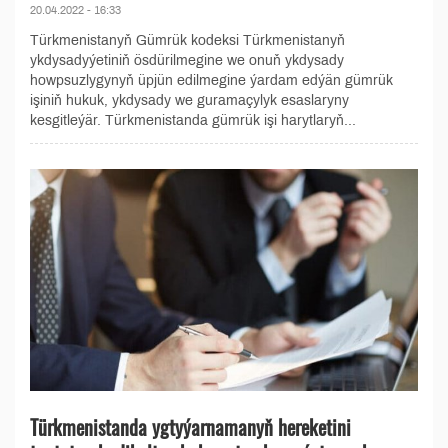
20.04.2022 - 16:33
Türkmenistanyň Gümrük kodeksi Türkmenistanyň
ykdysadyýetiniň ösdürilmegine we onuň ykdysady
howpsuzlygynyň üpjün edilmegine ýardam edýän gümrük
işiniň hukuk, ykdysady we guramaçylyk esaslaryny
kesgitleýär. Türkmenistanda gümrük işi harytlaryň...
Türkmenistanda ygtyýarnamanyň hereketini