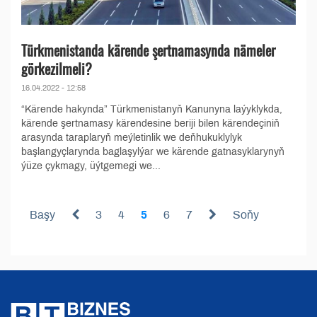
Türkmenistanda kärende şertnamasynda nämeler
görkezilmeli?
16.04.2022 - 12:58
“Kärende hakynda” Türkmenistanyň Kanunyna laýyklykda,
kärende şertnamasy kärendesine beriji bilen kärendeçiniň
arasynda taraplaryň meýletinlik we deňhukuklylyk
başlangyçlarynda baglaşylýar we kärende gatnasyklarynyň
ýüze çykmagy, üýtgemegi we...
Başy
3
4
5
6
7
Soňy