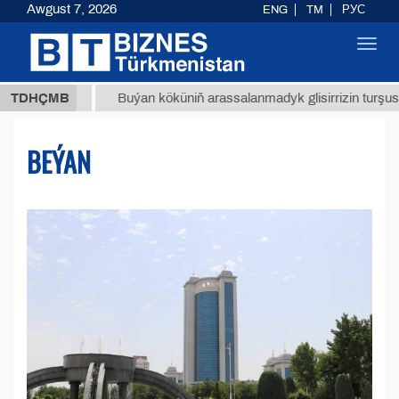
Awgust 7, 2026
ENG
TM
РУС
Toggl
navig
ТМТ
$1
TDHÇMB
Buýan köküniň arassalanmadyk glisirrizin turşusy (t.)
BEÝAN