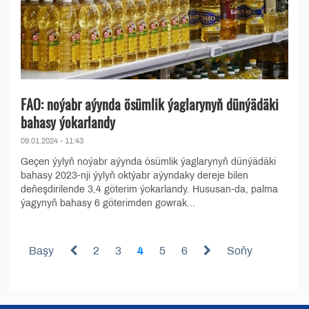
FAO: noýabr aýynda ösümlik ýaglarynyň dünýädäki
bahasy ýokarlandy
09.01.2024 - 11:43
Geçen ýylyň noýabr aýynda ösümlik ýaglarynyň dünýädäki
bahasy 2023-nji ýylyň oktýabr aýyndaky dereje bilen
deňeşdirilende 3,4 göterim ýokarlandy. Hususan-da, palma
ýagynyň bahasy 6 göterimden gowrak...
Başy
2
3
4
5
6
Soňy