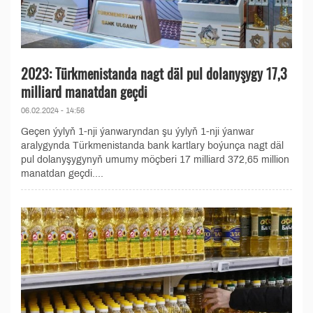
2023: Türkmenistanda nagt däl pul dolanyşygy 17,3
milliard manatdan geçdi
06.02.2024 - 14:56
Geçen ýylyň 1-nji ýanwaryndan şu ýylyň 1-nji ýanwar
aralygynda Türkmenistanda bank kartlary boýunça nagt däl
pul dolanyşygynyň umumy möçberi 17 milliard 372,65 million
manatdan geçdi....