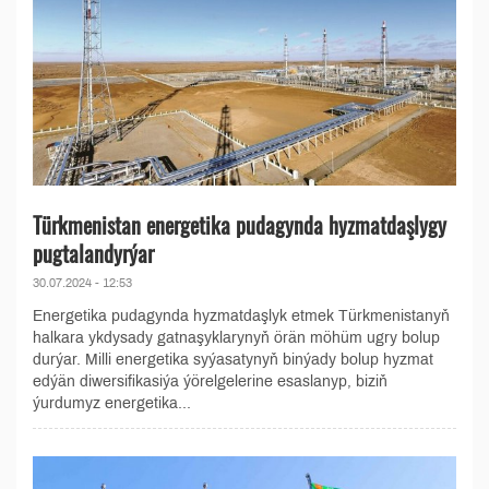
Türkmenistan energetika pudagynda hyzmatdaşlygy
pugtalandyrýar
30.07.2024 - 12:53
Energetika pudagynda hyzmatdaşlyk etmek Türkmenistanyň
halkara ykdysady gatnaşyklarynyň örän möhüm ugry bolup
durýar. Milli energetika syýasatynyň binýady bolup hyzmat
edýän diwersifikasiýa ýörelgelerine esaslanyp, biziň
ýurdumyz energetika...