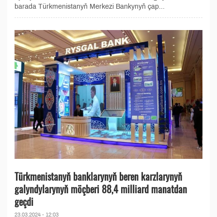
barada Türkmenistanyň Merkezi Bankynyň çap...
Türkmenistanyň banklarynyň beren karzlarynyň
galyndylarynyň möçberi 88,4 milliard manatdan
geçdi
23.03.2024 - 12:03