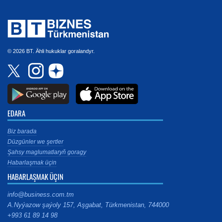
© 2026 BT. Ähli hukuklar goralandyr.
EDARA
Biz barada
Düzgünler we şertler
Şahsy maglumatlaryň goragy
Habarlaşmak üçin
HABARLAŞMAK ÜÇIN
info@business.com.tm
A.Nyýazow şaýoly 157, Aşgabat, Türkmenistan, 744000
+993 61 89 14 98