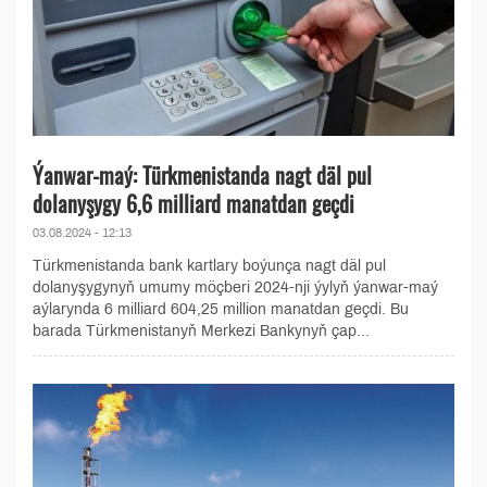
Ýanwar-maý: Türkmenistanda nagt däl pul
dolanyşygy 6,6 milliard manatdan geçdi
03.08.2024 - 12:13
Türkmenistanda bank kartlary boýunça nagt däl pul
dolanyşygynyň umumy möçberi 2024-nji ýylyň ýanwar-maý
aýlarynda 6 milliard 604,25 million manatdan geçdi. Bu
barada Türkmenistanyň Merkezi Bankynyň çap...