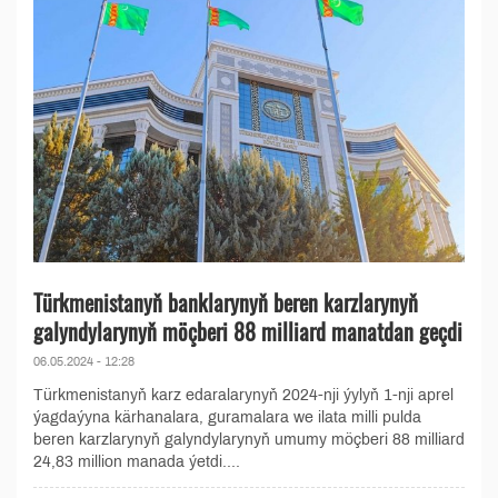
Türkmenistanyň banklarynyň beren karzlarynyň
galyndylarynyň möçberi 88 milliard manatdan geçdi
06.05.2024 - 12:28
Türkmenistanyň karz edaralarynyň 2024-nji ýylyň 1-nji aprel
ýagdaýyna kärhanalara, guramalara we ilata milli pulda
beren karzlarynyň galyndylarynyň umumy möçberi 88 milliard
24,83 million manada ýetdi....