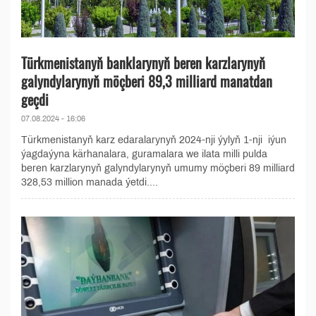
Türkmenistanyň banklarynyň beren karzlarynyň
galyndylarynyň möçberi 89,3 milliard manatdan
geçdi
07.08.2024 - 16:06
Türkmenistanyň karz edaralarynyň 2024-nji ýylyň 1-nji iýun
ýagdaýyna kärhanalara, guramalara we ilata milli pulda
beren karzlarynyň galyndylarynyň umumy möçberi 89 milliard
328,53 million manada ýetdi....