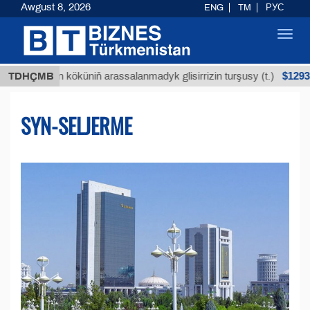
Awgust 8, 2026
ENG
TM
РУС
Toggl
navig
$12935,18
ýan köküniň arassalanmadyk glisirrizin turşusy (t.)
TDHÇMB
SYN-SELJERME