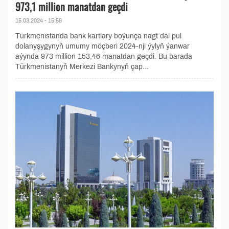
973,1 million manatdan geçdi
15.03.2024 - 15:58
Türkmenistanda bank kartlary boýunça nagt däl pul
dolanyşygynyň umumy möçberi 2024-nji ýylyň ýanwar
aýynda 973 million 153,46 manatdan geçdi. Bu barada
Türkmenistanyň Merkezi Bankynyň çap...