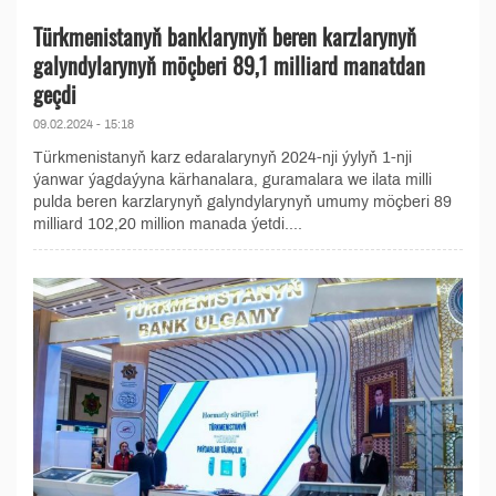
Türkmenistanyň banklarynyň beren karzlarynyň
galyndylarynyň möçberi 89,1 milliard manatdan
geçdi
09.02.2024 - 15:18
Türkmenistanyň karz edaralarynyň 2024-nji ýylyň 1-nji
ýanwar ýagdaýyna kärhanalara, guramalara we ilata milli
pulda beren karzlarynyň galyndylarynyň umumy möçberi 89
milliard 102,20 million manada ýetdi....