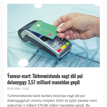
Ýanwar-mart: Türkmenistanda nagt däl pul
dolanyşygy 3,57 milliard manatdan geçdi
02.05.2024 - 11:52
Türkmenistanda bank kartlary boýunça nagt däl pul
dolanyşygynyň umumy möçberi 2024-nji ýylyň ýanwar-mart
aýlarynda 3 milliard 576,86 million manatdan geçdi. Bu