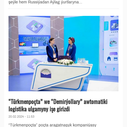
şeýle hem Russiýadan Aýlag ýurtlaryna...
“Türkmenpoçta” we “Demirýollary” awtomatiki
logistika ulgamyny işe girizdi
20.02.2024 - 11:53
“Türkmenpoçta” poçta aragatnaşyk kompaniýasy