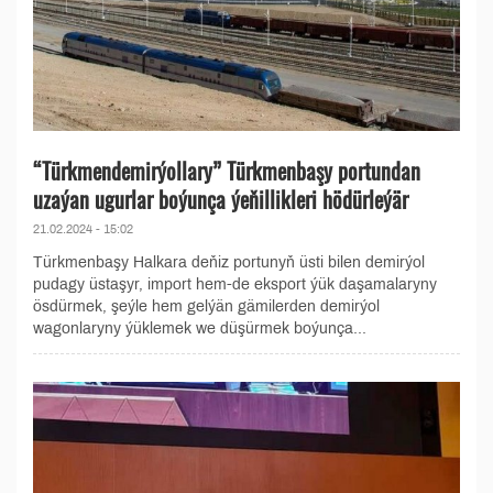
“Türkmendemirýollary” Türkmenbaşy portundan
uzaýan ugurlar boýunça ýeňillikleri hödürleýär
21.02.2024 - 15:02
Türkmenbaşy Halkara deňiz portunyň üsti bilen demirýol
pudagy üstaşyr, import hem-de eksport ýük daşamalaryny
ösdürmek, şeýle hem gelýän gämilerden demirýol
wagonlaryny ýüklemek we düşürmek boýunça...