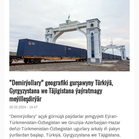
“Demirýollary” geografiki gurşawyny Türkiýä,
Gyrgyzystana we Täjigistana ýaýratmagy
meýilleşdirýär
20.02.2024 - 14:47
“Demirýollary” açyk görnüşli paýdarlar jemgyýeti Eýran-
Türkmenistan-Özbegistan we Gruziýa-Azerbaýjan-Hazar
deňzi-Türkmenistan-Özbegistan ugurlary arkaly iň ýakyn
ýurtlardan başlap, Türkiýä, Gyrgyzystana we Täjigistana,