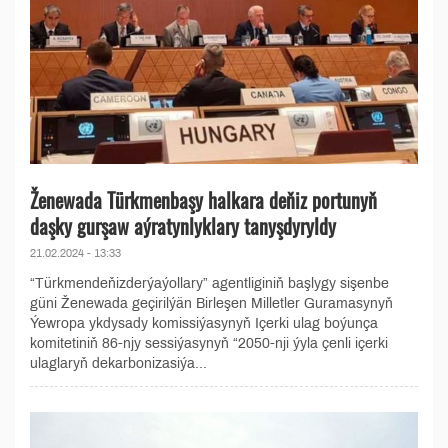
Ženewada Türkmenbaşy halkara deňiz portunyň
daşky gurşaw aýratynlyklary tanyşdyryldy
21.02.2024 - 13:33
“Türkmendeňizderýaýollary” agentliginiň başlygy sişenbe
güni Ženewada geçirilýän Birleşen Milletler Guramasynyň
Ýewropa ykdysady komissiýasynyň Içerki ulag boýunça
komitetiniň 86-njy sessiýasynyň “2050-nji ýyla çenli içerki
ulaglaryň dekarbonizasiýa...