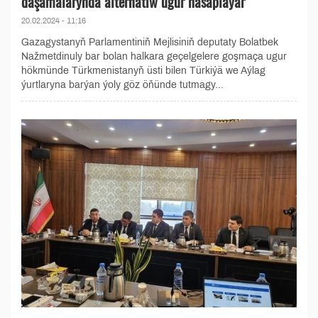
daşamalarynda alternatiw ugur hasaplaýar
20.02.2024 - 11:16
Gazagystanyň Parlamentiniň Mejlisiniň deputaty Bolatbek
Nažmetdinuly bar bolan halkara geçelgelere goşmaça ugur
hökmünde Türkmenistanyň üsti bilen Türkiýä we Aýlag
ýurtlaryna barýan ýoly göz öňünde tutmagy...