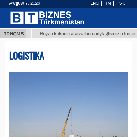
Awgust 7, 2026
ENG
TM
РУС
Toggl
navig
МТ
$12
TDHÇMB
Buýan köküniň arassalanmadyk glisirrizin turşusy (t.)
LOGISTIKA