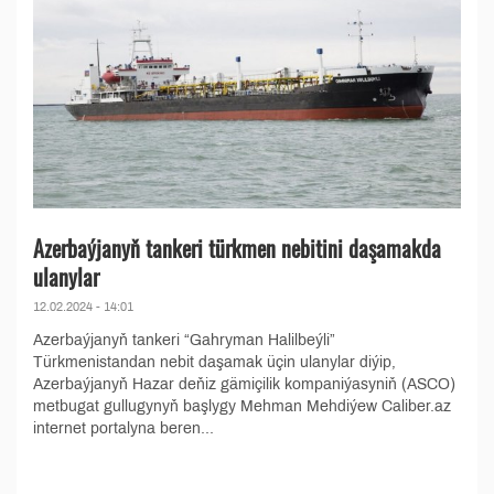
Azerbaýjanyň tankeri türkmen nebitini daşamakda
ulanylar
12.02.2024 - 14:01
Azerbaýjanyň tankeri “Gahryman Halilbeýli”
Türkmenistandan nebit daşamak üçin ulanylar diýip,
Azerbaýjanyň Hazar deňiz gämiçilik kompaniýasyniň (ASCO)
metbugat gullugynyň başlygy Mehman Mehdiýew Caliber.az
internet portalyna beren...