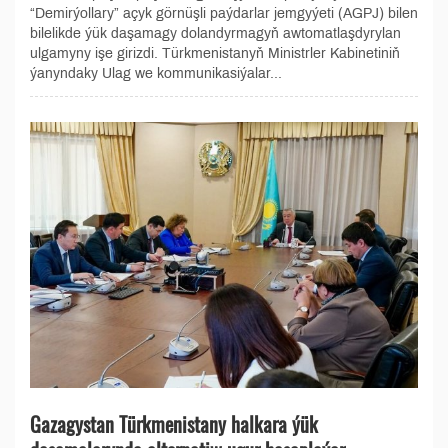
“Demirýollary” açyk görnüşli paýdarlar jemgyýeti (AGPJ) bilen
bilelikde ýük daşamagy dolandyrmagyň awtomatlaşdyrylan
ulgamyny işe girizdi. Türkmenistanyň Ministrler Kabinetiniň
ýanyndaky Ulag we kommunikasiýalar...
Gazagystan Türkmenistany halkara ýük