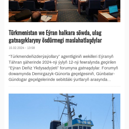
Türkmenistan we Eýran halkara söwda, ulag
gatnaşyklaryny ösdürmegi maslahatlaşdylar
15.02.2024 - 13:58
“Türkmendeňizderýaýollary” agentliginiň wekilleri Eýranyň
Tähran şäherinde 2024-nji ýylyň 12-nji fewralynda geçirilen
“Eýran Deňiz Ykdysadyýeti” forumyna gatnaşdylar. Forumyň
dowamynda Demirgazyk-Günorta geçelgesiniň, Günbatar-
Gündogar geçelgelerinde sebitdäki ýurtlaryň arasynda...