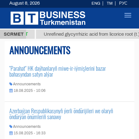
August 8, 2026
ENG
TM
РУС
Toggl
navig
37,8 ТМТ
g.)
SCRMET
Unrefined glycyrrhizic acid from licorice root (t.
ANNOUNCEMENTS
"Parahat" HK daýhanlaryň miwe-ir-iýmişlerini bazar
bahasyndan satyn alýar
Announcements
18.08.2025 - 10:06
Azerbaýjan Respublikasynyň ýerli öndürijileri we olaryň
öndürýän önümleriň sanawy
Announcements
15.08.2025 - 16:33