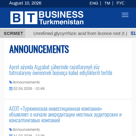
August 10, 2026
ENG
TM
РУС
Toggl
navig
7,8 ТМТ
$12
SCRMET
Unrefined glycyrrhizic acid from licorice root (t.)
ANNOUNCEMENTS
Aprel aýynda Aşgabat şäherinde raýatlarynyň ýüz
tutmalaryny öwrenmek boýunça kabul edişlikleriň tertibi
Announcements
02.04.2026 - 10:48
АОЗТ «Туркменская инвестиционная компания»
объявляет о начале аккредитации местных аудиторских и
консалтинговых компаний
Announcements