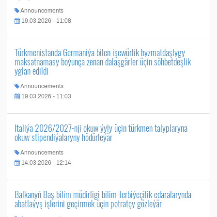
Announcements
19.03.2026 - 11:08
Türkmenistanda Germaniýa bilen işewürlik hyzmatdaşlygy
maksatnamasy boýunça zenan dalaşgärler üçin söhbetdeşlik
yglan edildi
Announcements
19.03.2026 - 11:03
Italiýa 2026/2027-nji okuw ýyly üçin türkmen talyplaryna
okuw stipendiýalaryny hödürleýär
Announcements
14.03.2026 - 12:14
Balkanyň Baş bilim müdirligi bilim-terbiýeçilik edaralarynda
abatlaýyş işlerini geçirmek üçin potratçy gözleýär