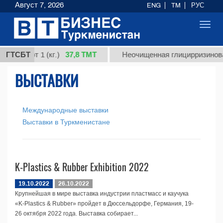
Август 7, 2026
ENG
TM
РУС
Toggl
navig
37,8 ТМТ
я, сорт 1 (кг.)
ГТСБТ
Неочищенная глицирризиновая
ВЫСТАВКИ
Международные выставки
Выставки в Туркменистане
K-Plastics & Rubber Exhibition 2022
19.10.2022
26.10.2022
Крупнейшая в мире выставка индустрии пластмасс и каучука
«K-Plastics & Rubber» пройдет в Дюссельдорфе, Германия, 19-
26 октября 2022 года. Выставка собирает...