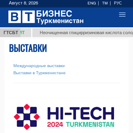
Август 8, 2026
ENG
TM
РУС
Toggl
navig
 ТМТ
ГТСБТ
Неочищенная глицирризиновая кислота солодкового
ВЫСТАВКИ
Международные выставки
Выставки в Туркменистане