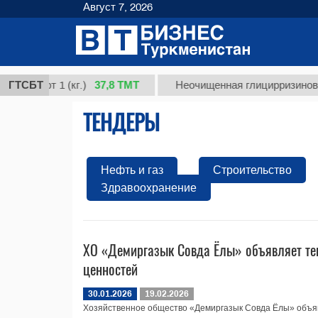
Август 7, 2026
37,8 ТМТ
сорт 1 (кг.)
ГТСБТ
Неочищенная глицирризиновая ки
ТЕНДЕРЫ
Нефть и газ
Строительство
Здравоохранение
ХO «Демиргазык Совда Ёлы» объявляет те
ценностей
30.01.2026
19.02.2026
Хозяйственное общество «Демиргазык Совда Ёлы» объя