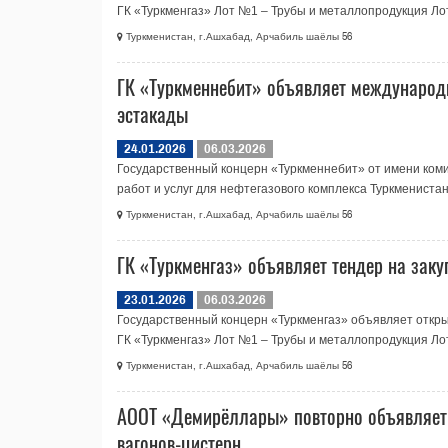
ГК «Туркменгаз» Лот №1 – Трубы и металлопродукция Лот.
Туркменистан, г.Ашхабад, Арчабиль шаёлы 56
ГК «Туркменнебит» объявляет международ
эстакады
24.01.2026
06.03.2026
Государственный концерн «Туркменнебит» от имени комис
работ и услуг для нефтегазового комплекса Туркменистана
Туркменистан, г.Ашхабад, Арчабиль шаёлы 56
ГК «Туркменгаз» объявляет тендер на заку
23.01.2026
06.03.2026
Государственный концерн «Туркменгаз» объявляет откры
ГК «Туркменгаз» Лот №1 – Трубы и металлопродукция Лот.
Туркменистан, г.Ашхабад, Арчабиль шаёлы 56
АООТ «Демирёллары» повторно объявляет
вагонов-цистерн