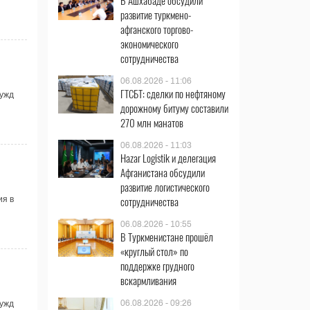
В Ашхабаде обсудили
развитие туркмено-
афганского торгово-
экономического
сотрудничества
06.08.2026 - 11:06
ГТСБТ: сделки по нефтяному
нужд
дорожному битуму составили
270 млн манатов
06.08.2026 - 11:03
Hazar Logistik и делегация
Афганистана обсудили
развитие логистического
сотрудничества
ия в
06.08.2026 - 10:55
В Туркменистане прошёл
«круглый стол» по
поддержке грудного
вскармливания
06.08.2026 - 09:26
нужд