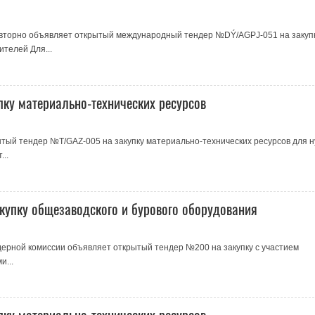
повторно объявляет открытый международный тендер №DÝ/AGPJ-051 на закуп
ителей Для...
пку материально-технических ресурсов
тый тендер №T/GAZ-005 на закупку материально-технических ресурсов для 
..
акупку общезаводского и бурового оборудования
ерной комиссии объявляет открытый тендер №200 на закупку с участием
...