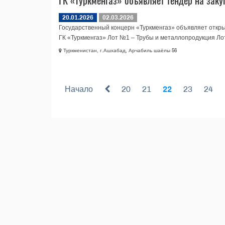
ГК «Туркменгаз» объявляет тендер на заку
20.01.2026
02.03.2026
Государственный концерн «Туркменгаз» объявляет откры
ГК «Туркменгаз» Лот №1 – Трубы и металлопродукция Лот.
Туркменистан, г.Ашхабад, Арчабиль шаёлы 56
Начало
20
21
22
23
24