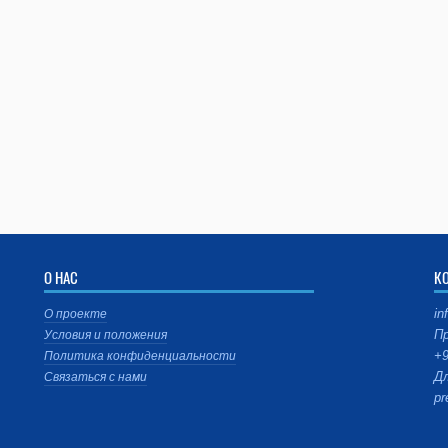
О НАС
К
in
О проекте
Пр
Условия и положения
+9
Политика конфиденциальности
Дл
Связаться с нами
pr