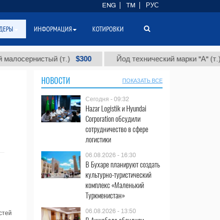
ENG
TM
РУС
ДЕРЫ
ИНФОРМАЦИЯ
КОТИРОВКИ
$300
$86
сернистый (т.)
Йод технический марки "А" (т.)
НОВОСТИ
ПОКАЗАТЬ ВСЕ
Сегодня - 09:32
Hazar Logistik и Hyundai
Corporation обсудили
сотрудничество в сфере
логистики
06.08.2026 - 16:30
В Бухаре планируют создать
культурно-туристический
комплекс «Маленький
Туркменистан»
06.08.2026 - 13:50
стей