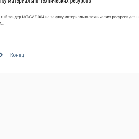
пку материально-технических ресурсов
тый тендер №T/GAZ-004 на закупку материально-технических ресурсов для 
..
Конец