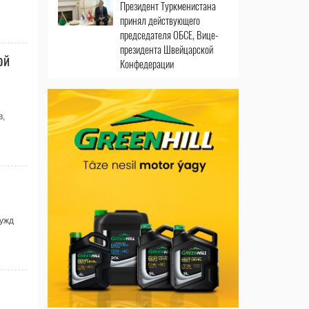
Президент Туркменистана
принял действующего
председателя ОБСЕ, Вице-
президента Швейцарской
ой
Конфедерации
в,
нужд