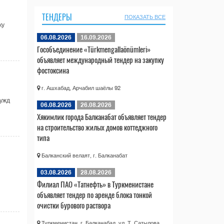
ТЕНДЕРЫ
ПОКАЗАТЬ ВСЕ
ку
06.08.2026
16.09.2026
Гособъединение «Türkmengallaönümleri»
объявляет международный тендер на закупку
фостоксина
г. Ашхабад, Арчабил шаёлы 92
нужд
06.08.2026
26.08.2026
Хякимлик города Балканабат объявляет тендер
на строительство жилых домов коттеджного
типа
Балканский велаят, г. Балканабат
03.08.2026
28.08.2026
Филиал ПАО «Татнефть» в Туркменистане
объявляет тендер по аренде блока тонкой
очистки бурового раствора
Туркменистан, г. Балканабад, ул. Т. Сатылова,