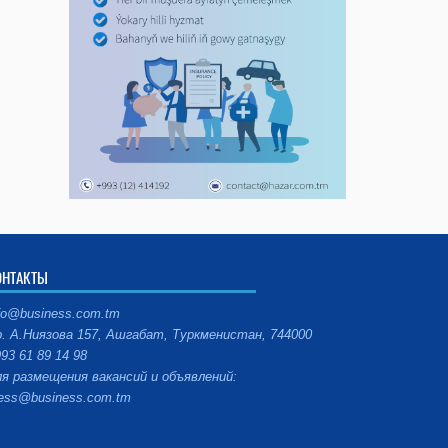
ОНТАКТЫ
fo@business.com.tm
. А.Ниязова 157, Ашгабат, Туркменистан, 744000
93 61 89 14 98
я размещения вакансий и объявлений:
ess@business.com.tm