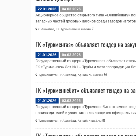
22.01.2026
04.03.2026
Акционерное общество открытого типа «Demirýollary» 
запасных частей грузовых вагонов среди заводов изготов
г. Ашхабад, С. Туркменбаши шаёлы 7
ГК «Туркменгаз» объявляет тендер на заку
21.01.2026
04.03.2026
Государственный концерн «Туркменгаз» объявляет откры
ГК «Туркменгаз» Лот №1 – Трубы и металлопродукция Лот.
Туркменистан, г.Ашхабад, Арчабиль шаёлы 56
ГК «Туркменнебит» объявляет тендер на з
21.01.2026
03.03.2026
Государственный концерн «Туркменнебит» от имени тенд
производителей и участников, являющихся официальными
Туркменистан, г.Ашхабад, Арчабил шаёлы 56