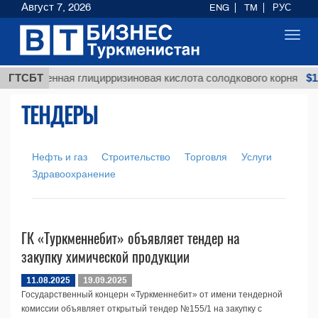
Август 7, 2026
ENG
TM
РУС
Toggl
navig
$12
Неочищенная глицирризиновая кислота солодкового корня
ГТСБТ
ТЕНДЕРЫ
Нефть и газ
Строительство
Торговля
Услуги
Здравоохранение
ГК «Туркменнебит» объявляет тендер на
закупку химической продукции
11.08.2025
19.09.2025
Государственный концерн «Туркменнебит» от имени тендерной
комиссии объявляет открытый тендер №155/1 на закупку с