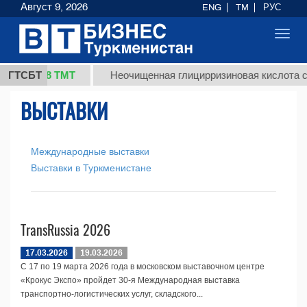
Август 9, 2026
ENG
TM
РУС
Toggl
navig
37,8 ТМТ
кг.)
ГТСБТ
Неочищенная глицирризиновая кислота со
ВЫСТАВКИ
Международные выставки
Выставки в Туркменистане
TransRussia 2026
17.03.2026
19.03.2026
С 17 по 19 марта 2026 года в московском выставочном центре
«Крокус Экспо» пройдет 30-я Международная выставка
транспортно-логистических услуг, складского...