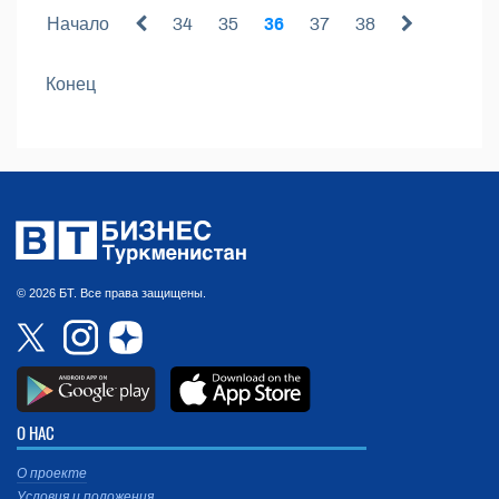
Начало
34
35
36
37
38
Конец
© 2026 БТ. Все права защищены.
О НАС
О проекте
Условия и положения