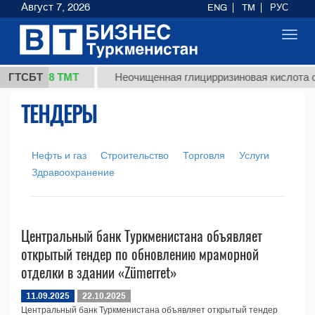
Август 7, 2026
ENG
TM
РУС
Toggl
navig
37,8 ТМТ
кг.)
ГТСБТ
Неочищенная глицирризиновая кислота со
ТЕНДЕРЫ
Нефть и газ
Строительство
Торговля
Услуги
Здравоохранение
Центральный банк Туркменистана объявляет
открытый тендер по обновлению мраморной
отделки в здании «Zümerret»
11.09.2025
22.10.2025
Центральный банк Туркменистана объявляет открытый тендер