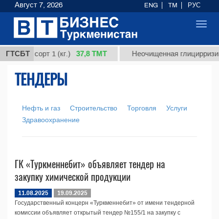
Август 7, 2026
ENG
TM
РУС
Toggl
navig
37,8 ТМТ
ардная, сорт 1 (кг.)
ГТСБТ
Неочищенная глицирризин
ТЕНДЕРЫ
Нефть и газ
Строительство
Торговля
Услуги
Здравоохранение
ГК «Туркменнебит» объявляет тендер на
закупку химической продукции
11.08.2025
19.09.2025
Государственный концерн «Туркменнебит» от имени тендерной
комиссии объявляет открытый тендер №155/1 на закупку с