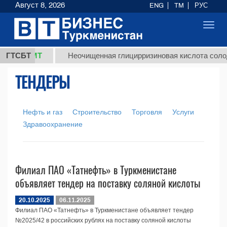
Август 8, 2026
ENG
TM
РУС
Toggl
navig
37,8 ТМТ
ГТСБТ
Неочищенная глицирризиновая кислота солодк
ТЕНДЕРЫ
Нефть и газ
Строительство
Торговля
Услуги
Здравоохранение
Филиал ПАО «Татнефть» в Туркменистане
объявляет тендер на поставку соляной кислоты
20.10.2025
06.11.2025
Филиал ПАО «Татнефть» в Туркменистане объявляет тендер
№2025/42 в российских рублях на поставку соляной кислоты