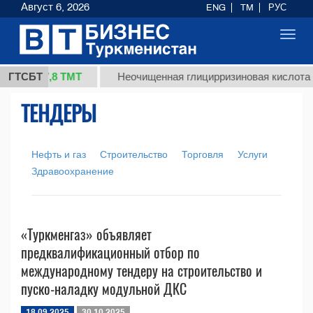
Август 6, 2026
ENG
TM
РУС
Toggl
navig
37,8 ТМТ
кг.)
ГТСБТ
Неочищенная глицирризиновая кислота со
ТЕНДЕРЫ
Нефть и газ
Строительство
Торговля
Услуги
Здравоохранение
«Туркменгаз» объявляет
предквалификационный отбор по
международному тендеру на строительство и
пуско-наладку модульной ДКС
18.09.2025
30.10.2025