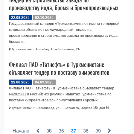
производству йода, брома и бромопроизводных
22.08.2025
02.10.2025
Государственный концерн «Туркменхимия» от имени тендерной
комиссии объявляет международный тендер на
проектирование и строительство завода по производству йода,
брома и...
Туркменистан, г.Ашхабад, Арчабил шаёлы, 132
Филиал ПАО «Татнефть» в Туркменистане
объявляет тендер по поставку химреагентов
22.08.2025
04.09.2025
Филиал ПАО «Татнефть» в Туркменистане объявляет тендер
№2025/31 в Российских рублях и манатах Туркменистана по
поставку химреагентов при приготовления буровых...
Туркменистан, г. Балканабад, ул. Т. Сатылова, квартал 150, дом 59
Начало
35
36
37
38
39