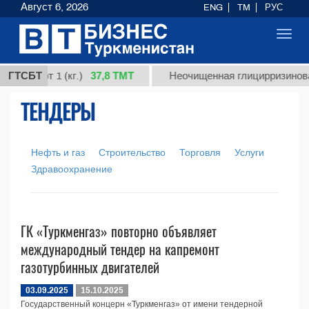
Август 6, 2026
ENG
TM
РУС
Toggl
navig
37,8 ТМТ
я, сорт 1 (кг.)
ГТСБТ
Неочищенная глицирризиновая 
ТЕНДЕРЫ
Нефть и газ
Строительство
Торговля
Услуги
Здравоохранение
ГК «Туркменгаз» повторно объявляет
международный тендер на капремонт
газотурбинных двигателей
03.09.2025
15.10.2025
Государственный концерн «Туркменгаз» от имени тендерной