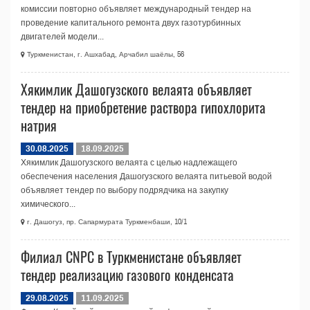
комиссии повторно объявляет международный тендер на
проведение капитального ремонта двух газотурбинных
двигателей модели...
Туркменистан, г. Ашхабад, Арчабил шаёлы, 56
Хякимлик Дашогузского велаята объявляет
тендер на приобретение раствора гипохлорита
натрия
30.08.2025
18.09.2025
Хякимлик Дашогузского велаята с целью надлежащего
обеспечения населения Дашогузского велаята питьевой водой
объявляет тендер по выбору подрядчика на закупку
химического...
г. Дашогуз, пр. Сапармурата Туркменбаши, 10/1
Филиал CNPC в Туркменистане объявляет
тендер реализацию газового конденсата
29.08.2025
11.09.2025