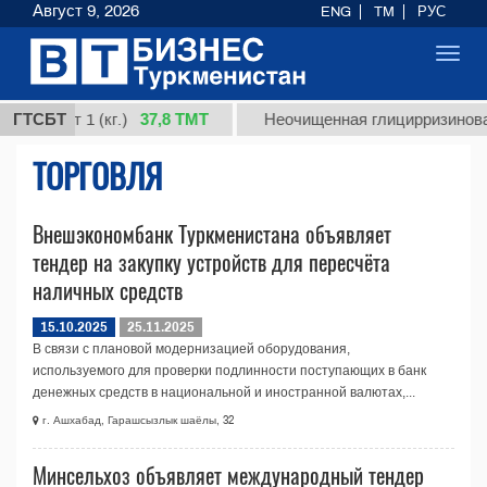
Август 9, 2026
ENG
TM
РУС
Toggl
navig
37,8 ТМТ
я, сорт 1 (кг.)
ГТСБТ
Неочищенная глицирризиновая 
ТОРГОВЛЯ
Внешэкономбанк Туркменистана объявляет
тендер на закупку устройств для пересчёта
наличных средств
15.10.2025
25.11.2025
В связи с плановой модернизацией оборудования,
используемого для проверки подлинности поступающих в банк
денежных средств в национальной и иностранной валютах,...
г. Ашхабад, Гарашсызлык шаёлы, 32
Минсельхоз объявляет международный тендер