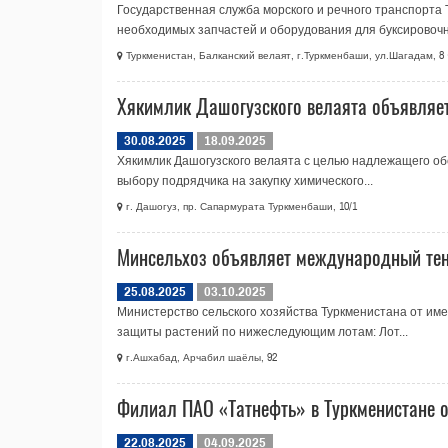
Государственная служба морского и речного транспорта
необходимых запчастей и оборудования для буксировочно
Туркменистан, Балканский велаят, г.Туркменбаши, ул.Шагадам, 8
Хякимлик Дашогузского велаята объявляет
30.08.2025
18.09.2025
Хякимлик Дашогузского велаята с целью надлежащего об
выбору подрядчика на закупку химического...
г. Дашогуз, пр. Сапармурата Туркменбаши, 10/1
Минсельхоз объявляет международный тенд
25.08.2025
03.10.2025
Министерство сельского хозяйства Туркменистана от име
защиты растений по нижеследующим лотам: Лот...
г.Ашхабад, Арчабил шаёлы, 92
Филиал ПАО «Татнефть» в Туркменистане о
22.08.2025
04.09.2025