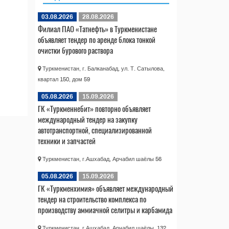
03.08.2026
28.08.2026
Филиал ПАО «Татнефть» в Туркменистане
объявляет тендер по аренде блока тонкой
очистки бурового раствора
Туркменистан, г. Балканабад, ул. Т. Сатылова,
квартал 150, дом 59
05.08.2026
15.09.2026
ГК «Туркменнебит» повторно объявляет
международный тендер на закупку
автотранспортной, специализированной
техники и запчастей
Туркменистан, г.Ашхабад, Арчабил шаёлы 56
05.08.2026
15.09.2026
ГК «Туркменхимия» объявляет международный
тендер на строительство комплекса по
производству аммиачной селитры и карбамида
Туркменистан, г.Ашхабад, Арчабил шаёлы, 132