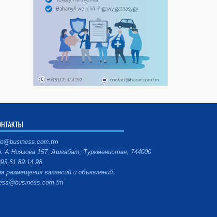
ОНТАКТЫ
fo@business.com.tm
. А.Ниязова 157, Ашгабат, Туркменистан, 744000
93 61 89 14 98
я размещения вакансий и объявлений:
ess@business.com.tm