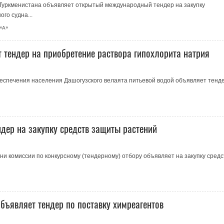
 Туркменистана объявляет открытый международный тендер на закупку
го судна...
 «А»
 тендер на приобретение раствора гипохлорита натрия
еспечения населения Дашогузского велаята питьевой водой объявляет тенд
ер на закупку средств защиты растений
ни комиссии по конкурсному (тендерному) отбору объявляет на закупку средс
бъявляет тендер по поставку химреагентов