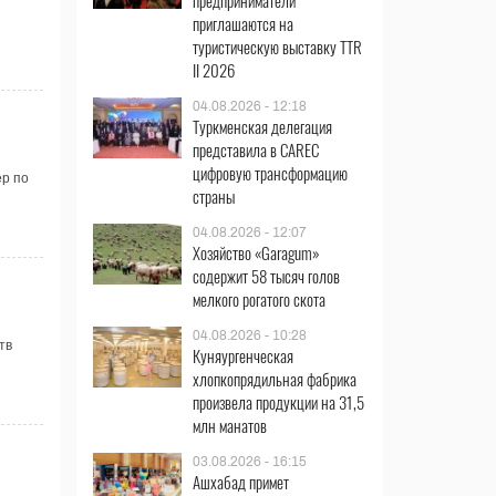
предприниматели
приглашаются на
туристическую выставку TTR
II 2026
04.08.2026 - 12:18
Туркменская делегация
представила в CAREC
цифровую трансформацию
ер по
страны
04.08.2026 - 12:07
Хозяйство «Garagum»
содержит 58 тысяч голов
мелкого рогатого скота
04.08.2026 - 10:28
тв
Куняургенческая
хлопкопрядильная фабрика
произвела продукции на 31,5
млн манатов
03.08.2026 - 16:15
Ашхабад примет