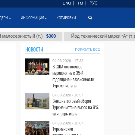
ENG
TM
РУС
ДЕРЫ
ИНФОРМАЦИЯ
КОТИРОВКИ
$300
$86
сернистый (т.)
Йод технический марки "А" (т.)
НОВОСТИ
ПОКАЗАТЬ ВСЕ
04.08.2026 - 17:38
В США состоялось
мероприятие к 35-й
годовщине независимости
Туркменистана
04.08.2026 - 16:57
Внешнеторговый оборот
Туркменистана вырос на 9%
за январь-июль
04.08.2026 - 16:07
Туркменские