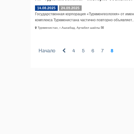
14.08.2025
24.09.2025
Государственная корпорация «Туркменгеология» от имен
комплекса Туркменистана частично повторно объявляет..
Туркменистан, г.Ашхабад, Арчабил шаёлы 56
Начало
4
5
6
7
8