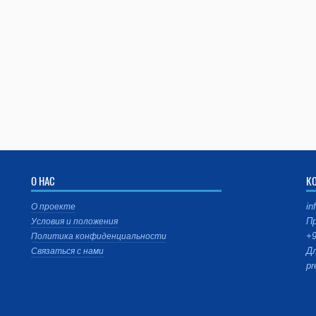
О НАС
К
in
О проекте
Пр
Условия и положения
+9
Политика конфиденциальности
Дл
Связаться с нами
pr