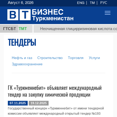
Август 6, 2026
ENG
TM
РУС
Toggl
navig
37,8 ТМТ
г.)
ГТСБТ
Неочищенная глицирризиновая кислота сол
ТЕНДЕРЫ
Нефть и газ
Строительство
Торговля
Услуги
Здравоохранение
ГК «Туркменнебит» объявляет международный
тендер на закупку химической продукции
07.11.2025
19.12.2025
Государственный концерн «Туркменнебит» от имени тендерной
комиссии объявляет международный открытый тендер №193