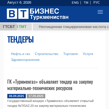
Август 6, 2026
ENG
TM
РУС
Toggl
navig
37,8 ТМТ
г.)
ГТСБТ
Неочищенная глицирризиновая кислота сол
ТЕНДЕРЫ
Нефть и газ
Строительство
Торговля
Услуги
Здравоохранение
ГК «Туркменгаз» объявляет тендер на закупку
материально-технических ресурсов
06.09.2025
17.09.2025
Государственный концерн «Туркменгаз» объявляет открытый
тендер №T/GAZ-20 на закупку материально-технических