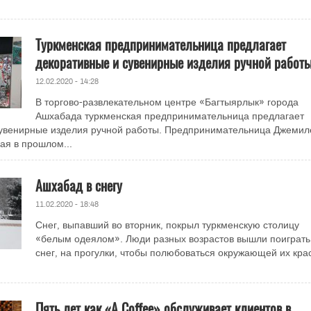
Туркменская предпринимательница предлагает
декоративные и сувенирные изделия ручной работ
12.02.2020 - 14:28
В торгово-развлекательном центре «Багтыярлык» города
Ашхабада туркменская предпринимательница предлагает
сувенирные изделия ручной работы. Предпринимательница Джемил
ая в прошлом...
Ашхабад в снегу
11.02.2020 - 18:48
Снег, выпавший во вторник, покрыл туркменскую столицу
«белым одеялом». Люди разных возрастов вышли поиграть
снег, на прогулки, чтобы полюбоваться окружающей их кра
Пять лет как «A Coffee» обслуживает клиентов в