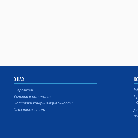
О НАС
К
in
О проекте
Пр
Условия и положения
+9
Политика конфиденциальности
Дл
Связаться с нами
pr