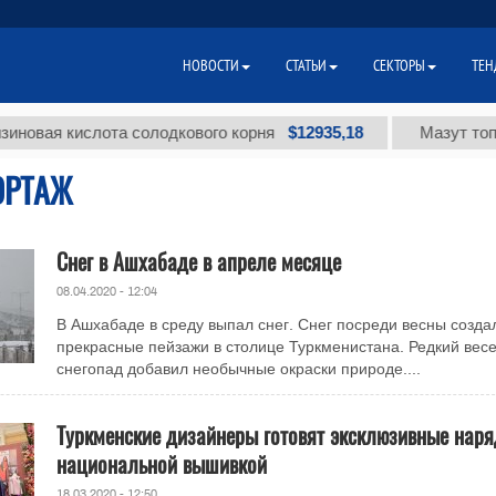
НОВОСТИ
СТАТЬИ
СЕКТОРЫ
ТЕН
$12935,18
я кислота солодкового корня
Мазут топочный 
ОРТАЖ
Снег в Ашхабаде в апреле месяце
08.04.2020 - 12:04
В Ашхабаде в среду выпал снег. Снег посреди весны созда
прекрасные пейзажи в столице Туркменистана. Редкий вес
снегопад добавил необычные окраски природе....
Туркменские дизайнеры готовят эксклюзивные наря
национальной вышивкой
18.03.2020 - 12:50