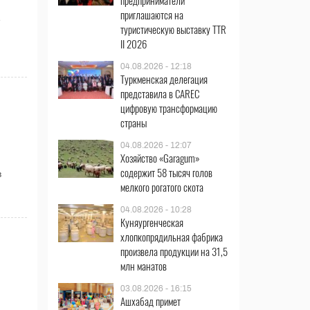
предприниматели
приглашаются на
е
туристическую выставку TTR
II 2026
04.08.2026 - 12:18
Туркменская делегация
представила в CAREC
цифровую трансформацию
страны
04.08.2026 - 12:07
Хозяйство «Garagum»
содержит 58 тысяч голов
в
мелкого рогатого скота
04.08.2026 - 10:28
Куняургенческая
хлопкопрядильная фабрика
произвела продукции на 31,5
млн манатов
03.08.2026 - 16:15
Ашхабад примет