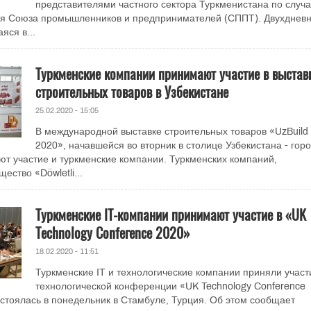
представителями частного сектора Туркменистана по случа
ия Союза промышленников и предпринимателей (СППТ). Двухднев
яся в...
Туркменские компании принимают участие в выстав
строительных товаров в Узбекистане
25.02.2020 - 15:05
В международной выставке строительных товаров «UzBuild
2020», начавшейся во вторник в столице Узбекистана - гор
т участие и туркменские компании. Туркменских компаний,
ество «Döwletli...
Туркменские IT-компании принимают участие в «UK
Technology Conference 2020»
18.02.2020 - 11:51
Туркменские IT и технологические компании приняли участ
технологической конференции «UK Technology Conference
остоялась в понедельник в Стамбуле, Турция. Об этом сообщает