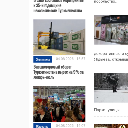
посольство...
к 35-й годовщине
независимости Туркменистана
декоративные и 
Экономика
04.08.2026 - 16:57
Ягдыева, открывш
Внешнеторговый оборот
Туркменистана вырос на 9% за
январь-июль
Парки, улицы,...
Общество
04.08.2026 - 16:07