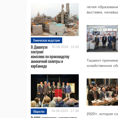
летия образован
выставка, начавша
Химическая индустрия
В Дашогузе
05.08.2026 - 11:09
построят
комплекс по производству
аммиачной селитры и
Ташкент принимаю
карбамида
хозяйственное общ
Общество
04.08.2026 - 17:38
2020», которая с
В США состоялось мероприятие