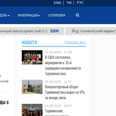
ENG
TM
РУС
ДЕРЫ
ИНФОРМАЦИЯ
КОТИРОВКИ
$300
малосернистый (т.)
Йод технический марки "А" (т.)
НОВОСТИ
ПОКАЗАТЬ ВСЕ
04.08.2026 - 17:38
В США состоялось
мероприятие к 35-й
годовщине независимости
Туркменистана
л
енний
04.08.2026 - 16:57
Внешнеторговый оборот
Туркменистана вырос на 9%
за январь-июль
ды с
04.08.2026 - 16:07
Туркменские