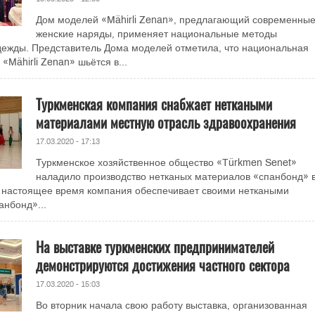
Дом моделей «Mähirli Zenan», предлагающий современны
женские наряды, применяет национальные методы
ежды. Представитель Дома моделей отметила, что национальная
«Mähirli Zenan» шьётся в...
Туркменская компания снабжает неткаными
материалами местную отрасль здравоохранения
17.03.2020 - 17:13
Туркменское хозяйственное общество «Türkmen Senet»
наладило производство нетканых материалов «спанбонд» 
В настоящее время компания обеспечивает своими неткаными
нбонд»...
На выставке туркменских предпринимателей
демонстрируются достижения частного сектора
17.03.2020 - 15:03
Во вторник начала свою работу выставка, организованная