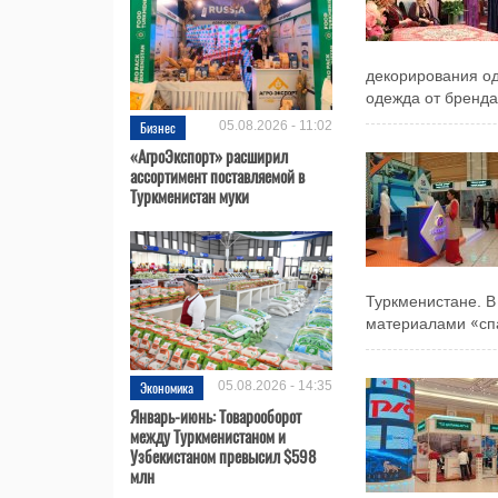
декорирования од
одежда от бренда 
Бизнес
05.08.2026 - 11:02
«АгроЭкспорт» расширил
ассортимент поставляемой в
Туркменистан муки
Туркменистане. 
материалами «спа
Экономика
05.08.2026 - 14:35
Январь-июнь: Товарооборот
между Туркменистаном и
Узбекистаном превысил $598
млн