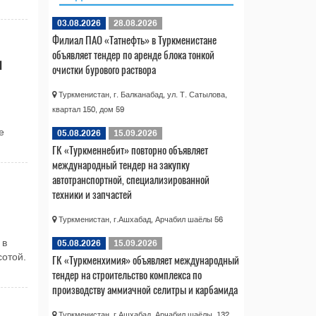
03.08.2026
28.08.2026
Филиал ПАО «Татнефть» в Туркменистане
объявляет тендер по аренде блока тонкой
ы
очистки бурового раствора
Туркменистан, г. Балканабад, ул. Т. Сатылова,
квартал 150, дом 59
е
05.08.2026
15.09.2026
ГК «Туркменнебит» повторно объявляет
международный тендер на закупку
автотранспортной, специализированной
техники и запчастей
Туркменистан, г.Ашхабад, Арчабил шаёлы 56
 в
05.08.2026
15.09.2026
сотой.
ГК «Туркменхимия» объявляет международный
тендер на строительство комплекса по
производству аммиачной селитры и карбамида
Туркменистан, г.Ашхабад, Арчабил шаёлы, 132