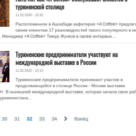
туркменской столице
11.02.2020 - 15:32
Расположенное в Ашхабаде кафетерия «A Coffee» предлаг
своим клиентам 17 разновидностей такого популярного в м
е. Менеджер «A Coffee» Тимур Жучков в своём интервью...
Туркменские предприниматели участвуют на
международной выставке в России
11.02.2020 - 15:13
Туркменские предприниматели принимают участие в
продолжающейся в столице России - Москве выставке
. В нынешней международной выставке, которая начала свою раб
уркменистана...
30
31
32
33
34
Конец