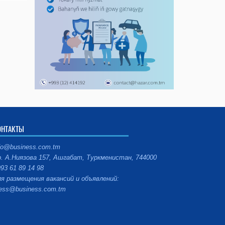
ОНТАКТЫ
fo@business.com.tm
. А.Ниязова 157, Ашгабат, Туркменистан, 744000
93 61 89 14 98
я размещения вакансий и объявлений:
ess@business.com.tm