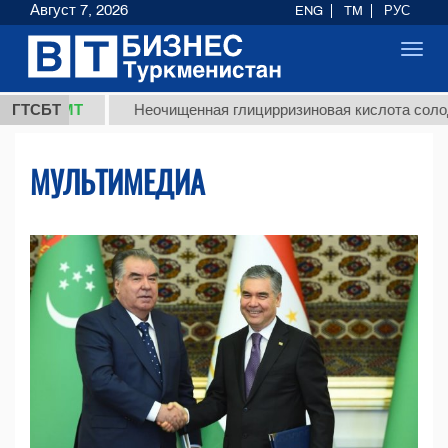
Август 7, 2026
ENG
TM
РУС
Toggl
navig
МТ
ГТСБТ
Неочищенная глицирризиновая кислота солодкового 
МУЛЬТИМЕДИА