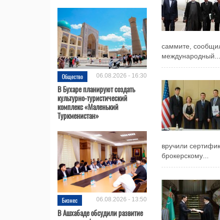
саммите, сообщил
международный..
Общество
06.08.2026 - 16:30
В Бухаре планируют создать
культурно-туристический
комплекс «Маленький
Туркменистан»
вручили сертифик
брокерскому...
Бизнес
06.08.2026 - 13:50
В Ашхабаде обсудили развитие