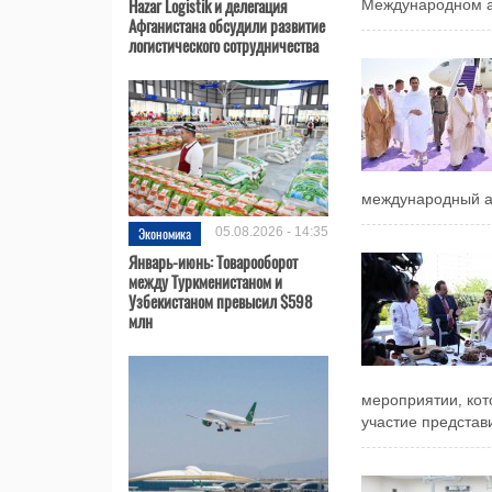
Hazar Logistik и делегация
Международном а
Афганистана обсудили развитие
логистического сотрудничества
международный а
Экономика
05.08.2026 - 14:35
Январь-июнь: Товарооборот
между Туркменистаном и
Узбекистаном превысил $598
млн
мероприятии, кот
участие представи