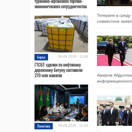
туркмено-афганского торгово-
экономического сотрудничества
Тегеране в сред
совместное заявле
Биржа
06.08.2026 - 11:06
ГТСБТ: сделки по нефтяному
дорожному битуму составили
270 млн манатов
Амиром Абдоллахи
информационного 
Логистика
06.08.2026 - 11:03