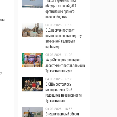
Посол Туркменистана
обсудил с главой JATA
организацию прямого
авиасообщения
ком
05.08.2026 - 11:09
В Дашогузе построят
комплекс по производству
аммиачной селитры и
карбамида
05.08.2026 - 11:02
«АгроЭкспорт» расширил
ассортимент поставляемой в
Туркменистан муки
ду
04.08.2026 - 17:38
В США состоялось
мероприятие к 35-й
годовщине независимости
Туркменистана
04.08.2026 - 16:57
Внешнеторговый оборот