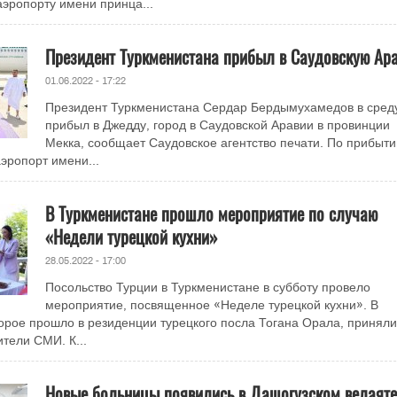
эропорту имени принца...
Президент Туркменистана прибыл в Саудовскую Ар
01.06.2022 - 17:22
Президент Туркменистана Сердар Бердымухамедов в сред
прибыл в Джедду, город в Саудовской Аравии в провинции
Мекка, сообщает Саудовское агентство печати. По прибыти
эропорт имени...
В Туркменистане прошло мероприятие по случаю
«Недели турецкой кухни»
28.05.2022 - 17:00
Посольство Турции в Туркменистане в субботу провело
мероприятие, посвященное «Неделе турецкой кухни». В
орое прошло в резиденции турецкого посла Тогана Орала, приняли
тели СМИ. К...
Новые больницы появились в Дашогузском велаяте