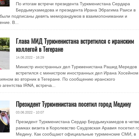
По итогам встречи президента Туркменистана Сердара
Бердымухамедова и президента Ирана Эбрагима Раиси в
у были подписаны девять меморандумов в взаимопонимании и
ние. В...
Глава МИД Туркменистана встретился с иранским
коллегой в Тегеране
14.06.2022 - 16:29
Министр иностранных дел Туркменистана Рашид Мередов
встретился с министром иностранных дел Ирана Хосейном
яном во вторник в Тегеране. По сообщению иранского
агентства IRNA, встреча...
Президент Туркменистана посетил город Медину
03.06.2022 - 10:07
Президент Туркменистана Сердар Бердымухамедов в четве
рамках визита в Королевство Саудовская Аравия посетил г
Медину. Как сообщают официальные туркменские СМИ, в