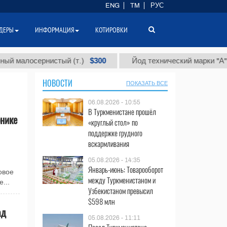
ENG
TM
РУС
ДЕРЫ
ИНФОРМАЦИЯ
КОТИРОВКИ
$300
$8
лосернистый (т.)
Йод технический марки "А" (т.)
НОВОСТИ
ПОКАЗАТЬ ВСЕ
06.08.2026 - 10:55
В Туркменистане прошёл
нике
«круглый стол» по
поддержке грудного
вскармливания
05.08.2026 - 14:35
Январь-июнь: Товарооборот
овое
между Туркменистаном и
...
Узбекистаном превысил
$598 млн
ад
05.08.2026 - 11:11