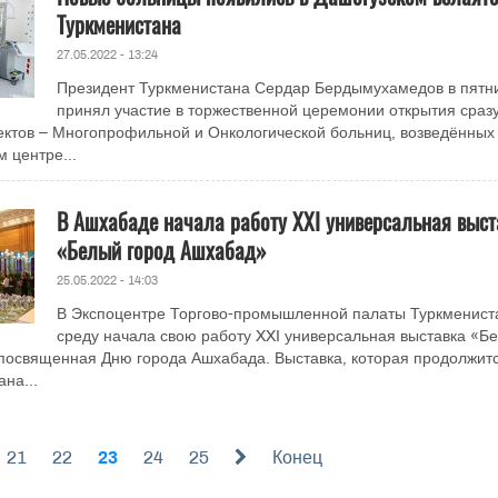
Туркменистана
27.05.2022 - 13:24
Президент Туркменистана Сердар Бердымухамедов в пятн
принял участие в торжественной церемонии открытия сразу
ктов – Многопрофильной и Онкологической больниц, возведённых
 центре...
В Ашхабаде начала работу XXI универсальная выст
«Белый город Ашхабад»
25.05.2022 - 14:03
В Экспоцентре Торгово-промышленной палаты Туркменист
среду начала свою работу XXI универсальная выставка «Б
посвященная Дню города Ашхабада. Выставка, которая продолжитс
ана...
21
22
23
24
25
Конец