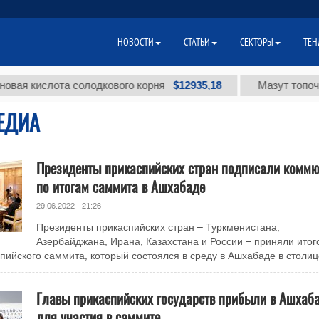
НОВОСТИ
СТАТЬИ
СЕКТОРЫ
ТЕН
$12935,18
ислота солодкового корня
Мазут топочный ма
ЕДИА
Президенты прикаспийских стран подписали коммю
по итогам саммита в Ашхабаде
29.06.2022 - 21:26
Президенты прикаспийских стран – Туркменистана,
Азербайджана, Ирана, Казахстана и России – приняли итог
пийского саммита, который состоялся в среду в Ашхабаде в столице
Главы прикаспийских государств прибыли в Ашхаб
для участия в саммите