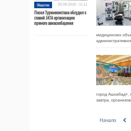
Общество
05.08.2026 - 11:11
Посол Туркменистана обсудил с
главой JATA организацию
прямого авиасообщения
медицинских объе
административном
город Ашхабад», 
завтра, организов
Начало