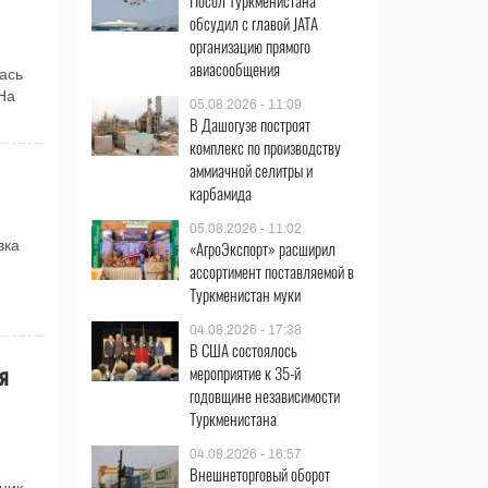
Посол Туркменистана
обсудил с главой JATA
организацию прямого
авиасообщения
ась
На
05.08.2026 - 11:09
В Дашогузе построят
комплекс по производству
аммиачной селитры и
карбамида
05.08.2026 - 11:02
«АгроЭкспорт» расширил
вка
ассортимент поставляемой в
й
Туркменистан муки
04.08.2026 - 17:38
В США состоялось
я
мероприятие к 35-й
годовщине независимости
Туркменистана
04.08.2026 - 16:57
Внешнеторговый оборот