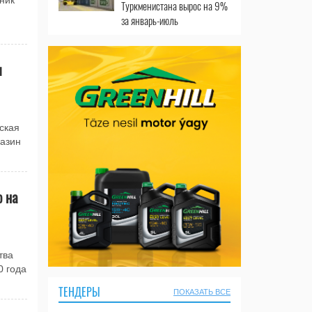
ник
Туркменистана вырос на 9%
за январь-июль
л
ская
газин
ю на
тва
0 года
ТЕНДЕРЫ
ПОКАЗАТЬ ВСЕ