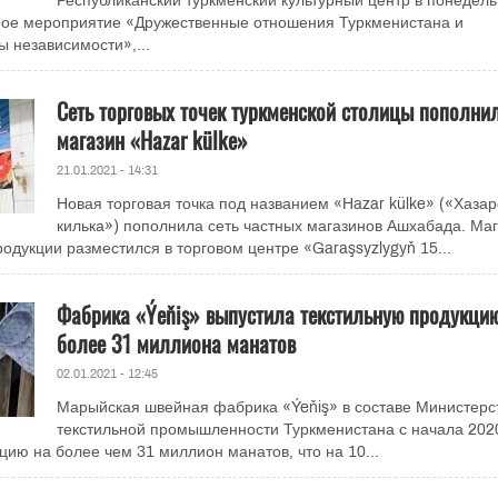
Республиканский туркменский культурный центр в понедель
ное мероприятие «Дружественные отношения Туркменистана и
ы независимости»,...
Сеть торговых точек туркменской столицы пополни
магазин «Hazar külke»
21.01.2021 - 14:31
Новая торговая точка под названием «Hazar külke» («Хазар
килька») пополнила сеть частных магазинов Ашхабада. Ма
одукции разместился в торговом центре «Garaşsyzlygyň 15...
Фабрика «Ýeňiş» выпустила текстильную продукци
более 31 миллиона манатов
02.01.2021 - 12:45
Марыйская швейная фабрика «Ýeňiş» в составе Министерс
текстильной промышленности Туркменистана с начала 202
цию на более чем 31 миллион манатов, что на 10...