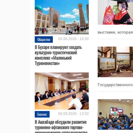
выставке, которая
Общество
06.08.2026 - 16:30
В Бухаре планируют создать
культурно-туристический
комплекс «Маленький
Туркменистан»
Государственного 
Бизнес
06.08.2026 - 13:50
В Ашхабаде обсудили развитие
туркмено-афганского торгово-
экономического сотрудничества