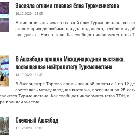
Засияла огнями главная ёлка Туркменистана
16.12.2020 - 18:05
Яркие огни зажглись на главной ёлке Туркменистана, возве
скором приходе любимого и долгожданного, весёлого и до
праздника – Нового года. Как сообщает информагентство 
В Ашхабаде прошла Международная выставка,
посвященная нейтралитету Туркменистана
13.12.2020 - 14:37
В Экспоцентре Торгово-промышленной палаты с 1 по 12 д
состоялась международная выставка, посвященная 25-лет
ралитета Туркменистана. Как сообщает информагентство TDH, в
е приняли участие...
Снежный Ашхабад
11.12.2020 - 17:07