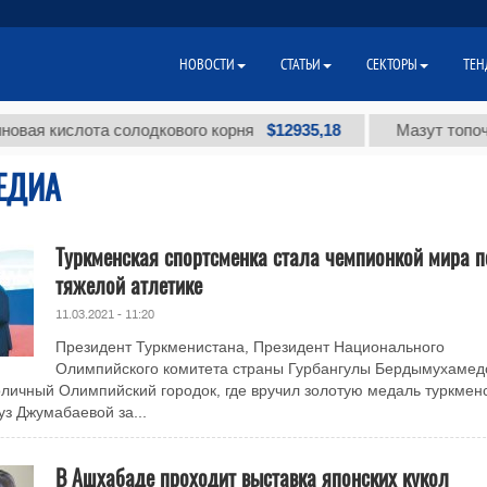
НОВОСТИ
СТАТЬИ
СЕКТОРЫ
ТЕН
$12935,18
кислота солодкового корня
Мазут топочный м
ЕДИА
Туркменская спортсменка стала чемпионкой мира п
тяжелой атлетике
11.03.2021 - 11:20
Президент Туркменистана, Президент Национального
Олимпийского комитета страны Гурбангулы Бердымухамед
оличный Олимпийский городок, где вручил золотую медаль туркмен
з Джумабаевой за...
В Ашхабаде проходит выставка японских кукол