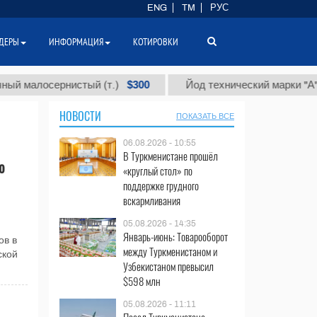
ENG
TM
РУС
ДЕРЫ
ИНФОРМАЦИЯ
КОТИРОВКИ
$300
алосернистый (т.)
Йод технический марки "А" (т.)
НОВОСТИ
ПОКАЗАТЬ ВСЕ
06.08.2026 - 10:55
В Туркменистане прошёл
о
«круглый стол» по
поддержке грудного
вскармливания
05.08.2026 - 14:35
Январь-июнь: Товарооборот
ов в
между Туркменистаном и
ской
Узбекистаном превысил
$598 млн
05.08.2026 - 11:11