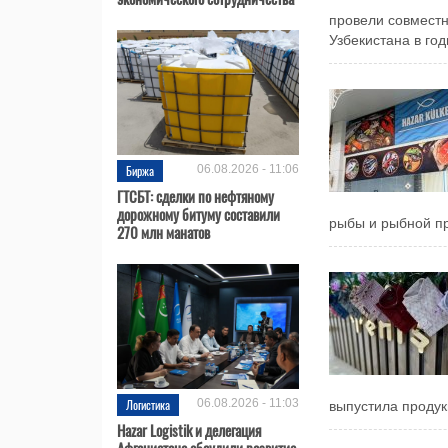
провели совмест
Узбекистана в год
Биржа
06.08.2026 - 11:06
ГТСБТ: сделки по нефтяному
дорожному битуму составили
рыбы и рыбной пр
270 млн манатов
Логистика
06.08.2026 - 11:03
выпустила продук
Hazar Logistik и делегация
Афганистана обсудили развитие