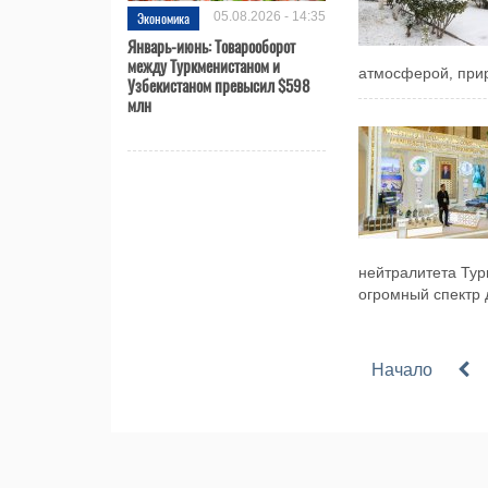
Экономика
05.08.2026 - 14:35
Январь-июнь: Товарооборот
между Туркменистаном и
атмосферой, прир
Узбекистаном превысил $598
млн
нейтралитета Ту
огромный спектр 
Начало