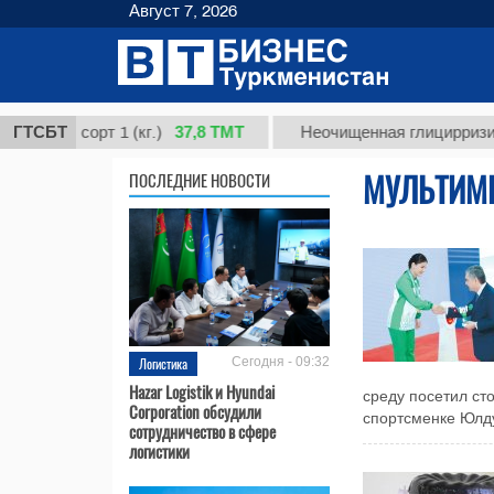
Август 7, 2026
37,8 ТМТ
я, сорт 1 (кг.)
ГТСБТ
Неочищенная глицирризиновая 
МУЛЬТИМ
ПОСЛЕДНИЕ НОВОСТИ
Логистика
Сегодня - 09:32
Hazar Logistik и Hyundai
среду посетил ст
Corporation обсудили
спортсменке Юлду
сотрудничество в сфере
логистики