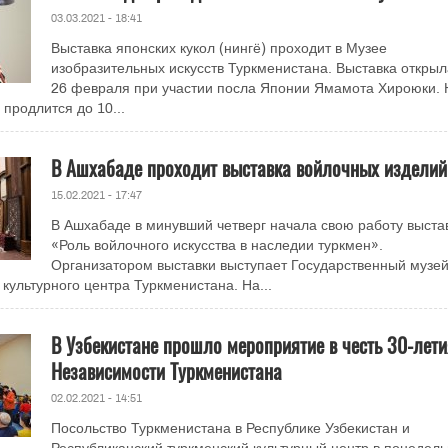
03.03.2021 - 18:41
Выставка японских кукол (нингё) проходит в Музее
изобразительных искусств Туркменистана. Выставка открыл
26 февраля при участии посла Японии Ямамота Хироюки. 
 продлится до 10...
В Ашхабаде проходит выставка войлочных изделий
15.02.2021 - 17:47
В Ашхабаде в минувший четверг начала свою работу выста
«Роль войлочного искусства в наследии туркмен».
Организатором выставки выступает Государственный музе
культурного центра Туркменистана. На...
В Узбекистане прошло мероприятие в честь 30-лети
Независимости Туркменистана
02.02.2021 - 14:51
Посольство Туркменистана в Республике Узбекистан и