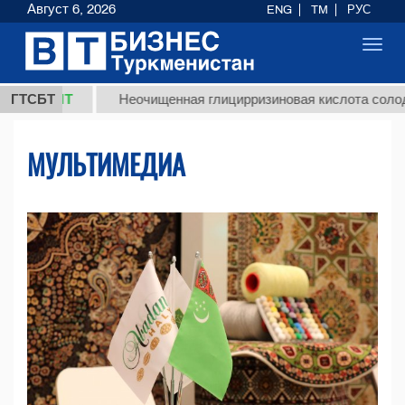
Август 6, 2026
ENG
TM
РУС
Toggl
navig
МТ
ГТСБТ
Неочищенная глицирризиновая кислота солодкового к
МУЛЬТИМЕДИА