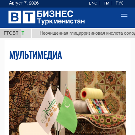
Август 7, 2026
ENG
TM
РУС
Toggl
navig
 ТМТ
ГТСБТ
Неочищенная глицирризиновая кислота солодкового
МУЛЬТИМЕДИА