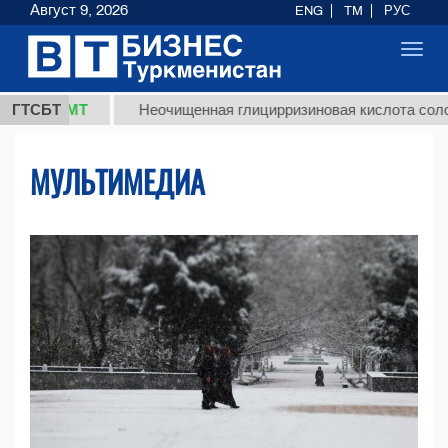
Август 9, 2026
ENG
TM
РУС
Toggl
navig
ТМТ
ГТСБТ
Неочищенная глицирризиновая кислота солодкового 
МУЛЬТИМЕДИА