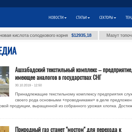
НОВОСТИ
СТАТЬИ
СЕКТОРЫ
ТЕН
$12935,18
кислота солодкового корня
Мазут топочный ма
ЕДИА
Ашхабадский текстильный комплекс – предприятие,
имеющее аналогов в государствах СНГ
30.10.2019 - 12:50
Принадлежащие текстильному комплексу предприятия слу
своего рода основными «проводниками» в деле предложен
овой продукции, выращенной из собранного урожая хлопка. Дости
Природный газ станет "мостом" для перехода к