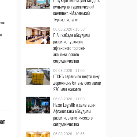
В Бухаре планируют создать
культурно-туристический
комплекс «Маленький
Туркменистан»
вою
06.08.2026 - 13:50
В Ашхабаде обсудили
я
развитие туркмено-
афганского торгово-
экономического
сотрудничества
06.08.2026 - 11:06
ГТСБТ: сделки по нефтяному
дорожному битуму составили
270 млн манатов
06.08.2026 - 11:03
Hazar Logistik и делегация
Афганистана обсудили
развитие логистического
ют
сотрудничества
06.08.2026 - 10:55