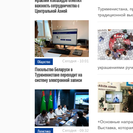
важность сотрудничества с
Туркменистана, п
Центральной Азией
традиционной выс
Общество
Сегодня - 10:01
украшениями ручн
Посольство Беларуси в
Туркменистане переходит на
систему электронной записи
«Основные напра
Выставка, которая
Логистика
Сегодня - 09:32