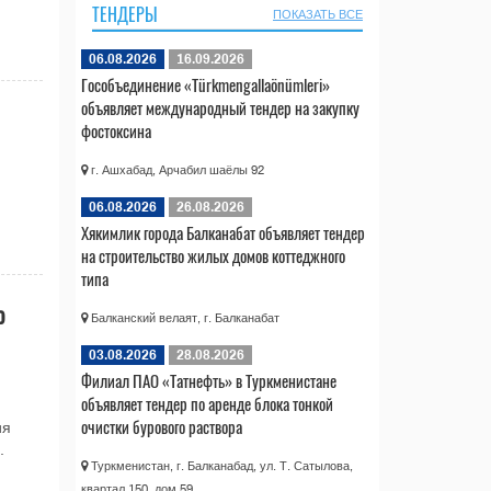
ТЕНДЕРЫ
ПОКАЗАТЬ ВСЕ
06.08.2026
16.09.2026
Гособъединение «Türkmengallaönümleri»
объявляет международный тендер на закупку
фостоксина
г. Ашхабад, Арчабил шаёлы 92
06.08.2026
26.08.2026
Хякимлик города Балканабат объявляет тендер
на строительство жилых домов коттеджного
типа
о
Балканский велаят, г. Балканабат
03.08.2026
28.08.2026
Филиал ПАО «Татнефть» в Туркменистане
объявляет тендер по аренде блока тонкой
очистки бурового раствора
ия
.
Туркменистан, г. Балканабад, ул. Т. Сатылова,
квартал 150, дом 59