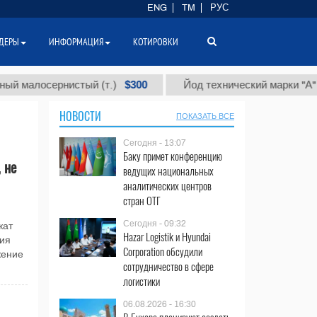
ENG
TM
РУС
ДЕРЫ
ИНФОРМАЦИЯ
КОТИРОВКИ
$300
$
лосернистый (т.)
Йод технический марки "А" (т.)
НОВОСТИ
ПОКАЗАТЬ ВСЕ
Сегодня - 13:07
Баку примет конференцию
 не
ведущих национальных
аналитических центров
стран ОТГ
Сегодня - 09:32
жат
Hazar Logistik и Hyundai
ия
Corporation обсудили
жение
сотрудничество в сфере
логистики
06.08.2026 - 16:30