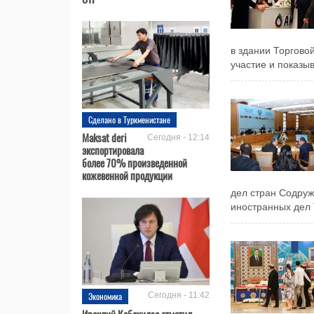
в здании Торгов
участие и показыв
Сделано в Туркменистане
Maksat deri
Сегодня - 12:14
экспортировала
более 70% произведенной
кожевенной продукции
дел стран Содруж
иностранных дел 
Экономика
Сегодня - 11:42
Ираклий Кобахидзе отметил