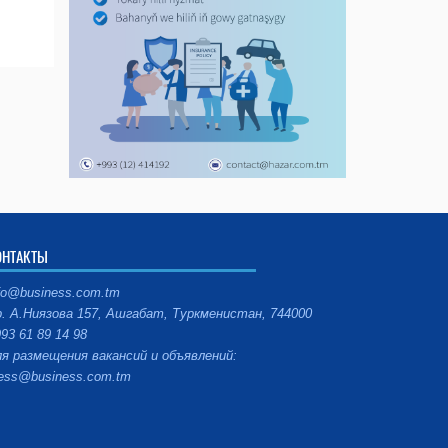
ОНТАКТЫ
fo@business.com.tm
. А.Ниязова 157, Ашгабат, Туркменистан, 744000
93 61 89 14 98
я размещения вакансий и объявлений:
ess@business.com.tm