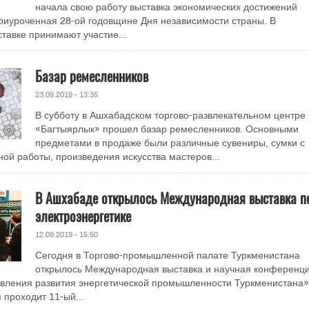
начала свою работу выставка экономических достижений
риуроченная 28-ой годовщине Дня независимости страны. В
тавке принимают участие...
Базар ремесленников
23.09.2019 - 13:35
В субботу в Ашхабадском торгово-развлекательном центре
«Багтыярлык» прошел базар ремесленников. Основными
предметами в продаже были различные сувениры, сумки с
ой работы, произведения искусства мастеров...
В Ашхабаде открылось Международная выставка п
электроэнергетике
12.09.2019 - 15:50
Сегодня в Торгово-промышленной палате Туркменистана
открылось Международная выставка и научная конференц
вления развития энергетической промышленности Туркменистана»
 проходит 11-ый...