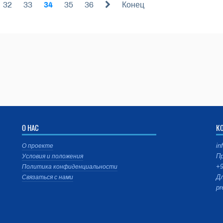
32
33
34
35
36
Конец
О НАС
К
in
О проекте
Пр
Условия и положения
+9
Политика конфиденциальности
Дл
Связаться с нами
pr