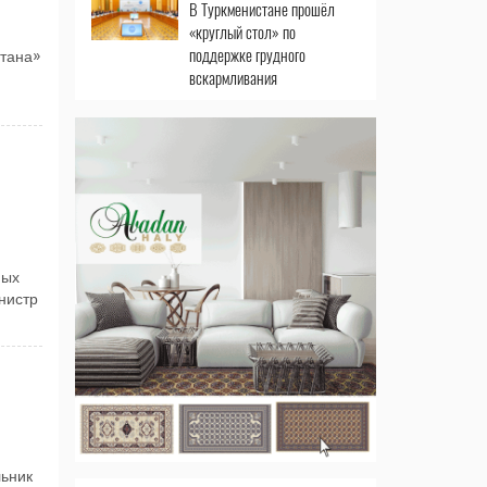
В Туркменистане прошёл
«круглый стол» по
поддержке грудного
тана»
вскармливания
ных
нистр
ьник