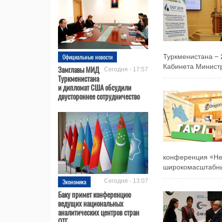
Официальные новости
Туркменистана – 
Кабинета Министр
Замглавы МИД
Сегодня - 17:57
Туркменистана
и дипломат США обсудили
двустороннее сотрудничество
конференция «Неф
широкомасштабны
Экономика
Сегодня - 13:07
Баку примет конференцию
ведущих национальных
аналитических центров стран
ОТГ