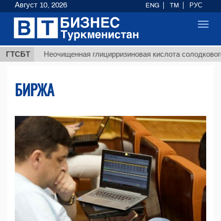
Август 10, 2026
ENG
TM
РУС
Toggl
navig
$
ГТСБТ
Неочищенная глицирризиновая кислота солодкового корня
БИРЖА