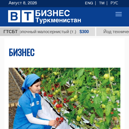
Август 8, 2026
ENG
TM
РУС
Toggl
navig
$300
топочный малосернистый (т.)
ГТСБТ
Йод технический марки
БИЗНЕС