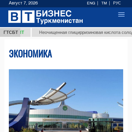
Август 7, 2026
ENG
TM
РУС
Toggl
navig
МТ
ГТСБТ
Неочищенная глицирризиновая кислота солодкового к
ЭКОНОМИКА