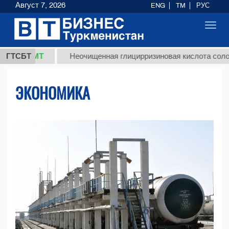
Август 7, 2026
ENG
TM
РУС
Toggl
navig
ТМТ
ГТСБТ
Неочищенная глицирризиновая кислота солодкового 
ЭКОНОМИКА