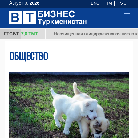
Август 9, 2026
ENG
TM
РУС
Toggl
navig
37,8 ТМТ
ГТСБТ
Неочищенная глицирризиновая кислота солодко
ОБЩЕСТВО