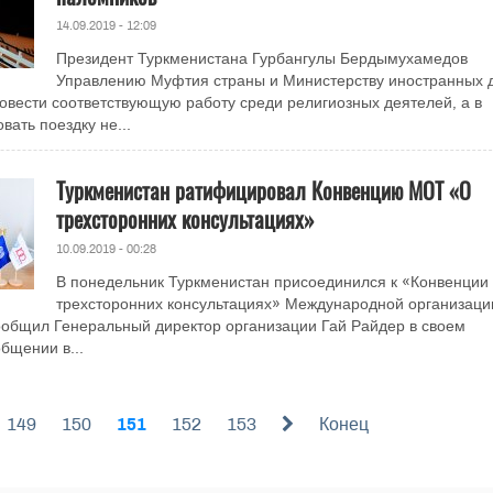
14.09.2019 - 12:09
Президент Туркменистана Гурбангулы Бердымухамедов
Управлению Муфтия страны и Министерству иностранных 
овести соответствующую работу среди религиозных деятелей, а в
ать поездку не...
Туркменистан ратифицировал Конвенцию МОТ «О
трехсторонних консультациях»
10.09.2019 - 00:28
В понедельник Туркменистан присоединился к «Конвенции
трехсторонних консультациях» Международной организаци
ообщил Генеральный директор организации Гай Райдер в своем
бщении в...
149
150
151
152
153
Конец