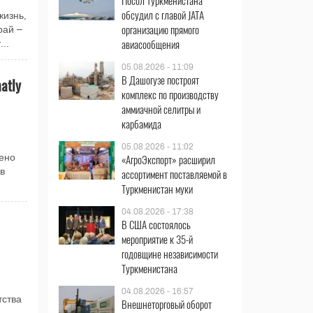
Посол Туркменистана
обсудил с главой JATA
изнь,
организацию прямого
рай –
авиасообщения
..
05.08.2026 - 11:09
В Дашогузе построят
atly
комплекс по производству
аммиачной селитры и
карбамида
05.08.2026 - 11:02
«АгроЭкспорт» расширил
ено
в
ассортимент поставляемой в
Туркменистан муки
04.08.2026 - 17:38
В США состоялось
мероприятие к 35-й
годовщине независимости
Туркменистана
04.08.2026 - 16:57
тства
Внешнеторговый оборот