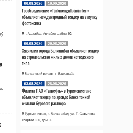
06.08.2026
16.09.2026
Гособъединение «Türkmengallaönümleri»
объявляет международный тендер на закупку
фостоксина
г. Ашхабад, Арчабил шаёлы 92
aý
06.08.2026
26.08.2026
Хякимлик города Балканабат объявляет тендер
на строительство жилых домов коттеджного
е
типа
Балканский велаят, г. Балканабат
03.08.2026
28.08.2026
сь
Филиал ПАО «Татнефть» в Туркменистане
объявляет тендер по аренде блока тонкой
очистки бурового раствора
Туркменистан, г. Балканабад, ул. Т. Сатылова,
квартал 150, дом 59
к