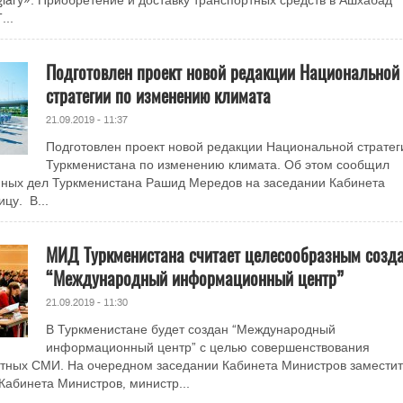
lary». Приобретение и доставку транспортных средств в Ашхабад
..
Подготовлен проект новой редакции Национальной
стратегии по изменению климата
21.09.2019 - 11:37
Подготовлен проект новой редакции Национальной стратег
Туркменистана по изменению климата. Об этом сообщил
нных дел Туркменистана Рашид Мередов на заседании Кабинета
цу. В...
МИД Туркменистана считает целесообразным созда
“Международный информационный центр”
21.09.2019 - 11:30
В Туркменистане будет создан “Международный
информационный центр” с целью совершенствования
стных СМИ. На очередном заседании Кабинета Министров замести
абинета Министров, министр...