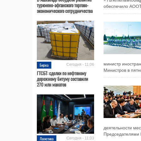
«Тürkmenawtoulag
туркмено-афганского торгово-
обеспечило АООТ.
экономического сотрудничества
министр иностра
Биржа
Сегодня - 11:06
Министров в пятни
ГТСБТ: сделки по нефтяному
дорожному битуму составили
270 млн манатов
деятельности ме
Председателями К
Логистика
Сегодня - 11:03