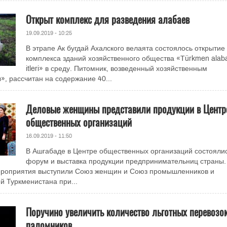
Открыт комплекс для разведения алабаев
19.09.2019 - 10:25
В этрапе Ак бугдай Ахалского велаята состоялось открытие
комплекса зданий хозяйственного общества «Türkmen alab
itleri» в среду. Питомник, возведенный хозяйственным
, рассчитан на содержание 40...
Деловые женщины представили продукции в Центр
общественных организаций
16.09.2019 - 11:50
В Ашгабаде в Центре общественных организаций состояли
форум и выставка продукции предпринимательниц страны.
роприятия выступили Союз женщин и Союз промышленников и
 Туркменистана при...
Поручино увеличить количество льготных перевозо
паломников