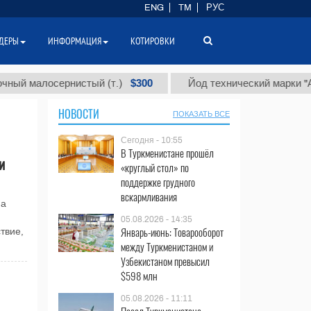
ENG
TM
РУС
ДЕРЫ
ИНФОРМАЦИЯ
КОТИРОВКИ
$300
алосернистый (т.)
Йод технический марки "А" (т.)
НОВОСТИ
ПОКАЗАТЬ ВСЕ
Сегодня - 10:55
В Туркменистане прошёл
и
«круглый стол» по
поддержке грудного
вскармливания
на
05.08.2026 - 14:35
Январь-июнь: Товарооборот
твие,
между Туркменистаном и
Узбекистаном превысил
$598 млн
05.08.2026 - 11:11