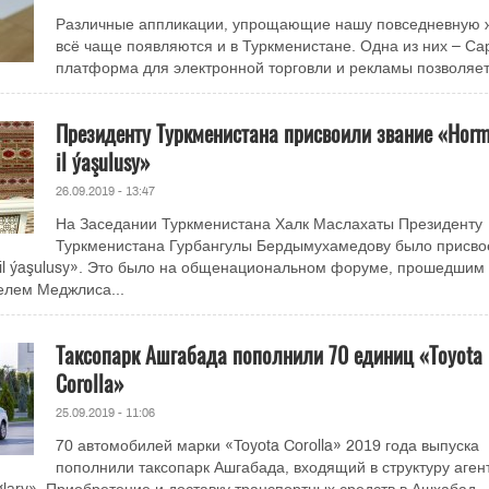
Различные аппликации, упрощающие нашу повседневную ж
всё чаще появляются и в Туркменистане. Одна из них – Са
платформа для электронной торговли и рекламы позволяет.
Президенту Туркменистана присвоили звание «Horm
il ýaşulusy»
26.09.2019 - 13:47
На Заседании Туркменистана Халк Маслахаты Президенту
Туркменистана Гурбангулы Бердымухамедову было присво
 il ýaşulusy». Это было на общенациональном форуме, прошедшим 
елем Меджлиса...
Таксопарк Ашгабада пополнили 70 единиц «Toyota
Corolla»
25.09.2019 - 11:06
70 автомобилей марки «Toyota Corolla» 2019 года выпуска
пополнили таксопарк Ашгабада, входящий в структуру аген