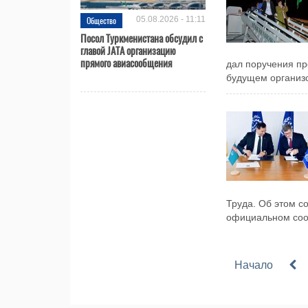
Общество
05.08.2026 - 11:11
Посол Туркменистана обсудил с
главой JATA организацию
прямого авиасообщения
дал поручения пр
будущем организов
Труда. Об этом с
официальном соо
Начало