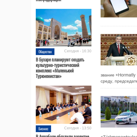
Общество
Сегодня - 16:30
В Бухаре планируют создать
культурно-туристический
комплекс «Маленький
Туркменистан»
звание «Hormatly
среду, председат
Бизнес
Сегодня - 13:50
В Ашхабаде обсудили развитие