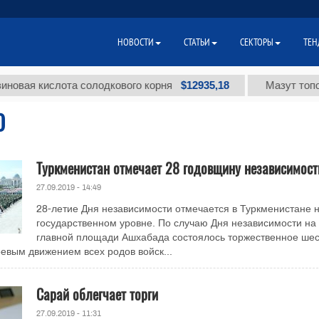
НОВОСТИ
СТАТЬИ
СЕКТОРЫ
ТЕН
$12935,18
 кислота солодкового корня
Мазут топочный м
О
Туркменистан отмечает 28 годовщину независимост
27.09.2019 - 14:49
28-летие Дня независимости отмечается в Туркменистане 
государственном уровне. По случаю Дня независимости на
главной площади Ашхабада состоялось торжественное шес
евым движением всех родов войск...
Сарай облегчает торги
27.09.2019 - 11:31