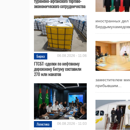
туркмено-афганского торгово-
экономического сотрудничества
иностранных дел
Бердымухамедовы
Биржа
06.08.2026 - 11:06
ГТСБТ: сделки по нефтяному
дорожному битуму составили
270 млн манатов
заместителем мин
прибывшим...
Логистика
06.08.2026 - 11:03