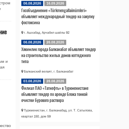
стром
06.08.2026
16.09.2026
е
Гособъединение «Türkmengallaönümleri»
объявляет международный тендер на закупку
фостоксина
ние
г. Ашхабад, Арчабил шаёлы 92
06.08.2026
26.08.2026
Хякимлик города Балканабат объявляет тендер
на строительство жилых домов коттеджного
типа
ым и
кая
Балканский велаят, г. Балканабат
03.08.2026
28.08.2026
Филиал ПАО «Татнефть» в Туркменистане
объявляет тендер по аренде блока тонкой
очистки бурового раствора
Туркменистан, г. Балканабад, ул. Т. Сатылова,
квартал 150, дом 59
ество