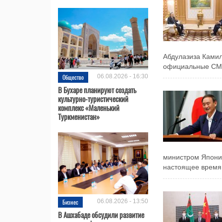
Абдулазиза Камил
официальные СМИ
Общество
06.08.2026 - 16:30
В Бухаре планируют создать
культурно-туристический
комплекс «Маленький
Туркменистан»
министром Японии
настоящее время 
Бизнес
06.08.2026 - 13:50
В Ашхабаде обсудили развитие