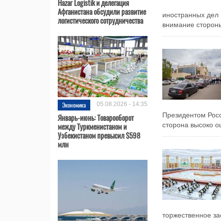
Hazar Logistik и делегация
Афганистана обсудили развитие
иностранных дел 
логистического сотрудничества
внимание стороны
Экономика
05.08.2026 - 14:35
Президентом Рос
Январь-июнь: Товарооборот
между Туркменистаном и
сторона высоко оц
Узбекистаном превысил $598
млн
торжественное з