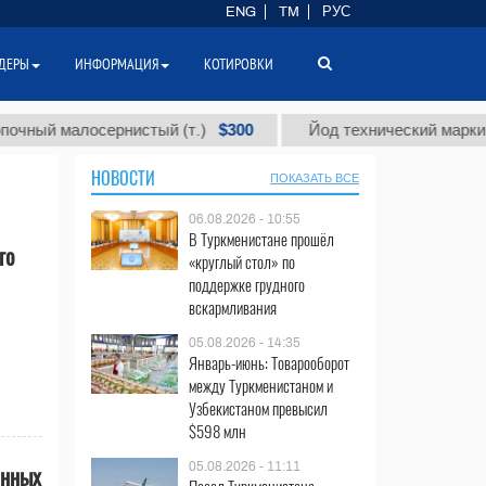
ENG
TM
РУС
ДЕРЫ
ИНФОРМАЦИЯ
КОТИРОВКИ
$300
й малосернистый (т.)
Йод технический марки "А" (т
НОВОСТИ
ПОКАЗАТЬ ВСЕ
06.08.2026 - 10:55
В Туркменистане прошёл
го
«круглый стол» по
поддержке грудного
вскармливания
05.08.2026 - 14:35
Январь-июнь: Товарооборот
между Туркменистаном и
Узбекистаном превысил
$598 млн
05.08.2026 - 11:11
анных