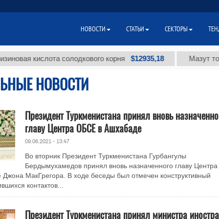
НОВОСТИ
СТАТЬИ
СЕКТОРЫ
ТЕН
$12935,18
ая кислота солодкового корня
Мазут топочны
ЬНЫЕ НОВОСТИ
Президент Туркменистана принял вновь назначенно
главу Центра ОБСЕ в Ашхабаде
09.06.2021 - 13:47
Во вторник Президент Туркменистана Гурбангулы
Бердымухамедов принял вновь назначенного главу Центра
Джона МакГрегора. В ходе беседы был отмечен конструктивный
вшихся контактов...
Президент Туркменистана принял министра иностр