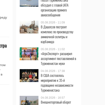
Посол Туркменистана
обсудил с главой JATA
организацию прямого
авиасообщения
реду
05.08.2026 - 11:09
В Дашогузе построят
комплекс по производству
аммиачной селитры и
карбамида
стра
05.08.2026 - 11:02
«АгроЭкспорт» расширил
ассортимент поставляемой в
Туркменистан муки
нтом
-
04.08.2026 - 17:38
 в
В США состоялось
мероприятие к 35-й
годовщине независимости
Туркменистана
04.08.2026 - 16:57
Внешнеторговый оборот