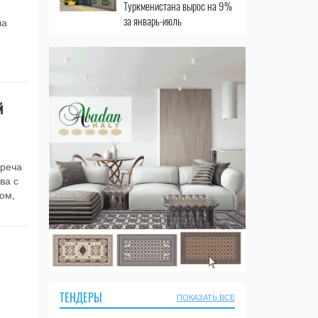
Туркменистана вырос на 9%
за январь-июль
ча
й
треча
ва с
ом,
ТЕНДЕРЫ
ПОКАЗАТЬ ВСЕ