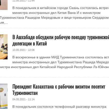
11.05.2021 - 11:44
В понедельник в китайском городе Сиань состоялась встре
министра иностранных дел Китая Вана И с министром
 Туркменистана Рашидом Мередовым и вице-премьером Сердаром
м,...
В Ашхабаде обсудили рабочую поездку туркменско
делегации в Китай
10.05.2021 - 12:06
В воскресенье в здании МИД Туркменистана состоялась вс
министра иностранных дел Туркменистана Рашида Мередо
истра иностранных дел Китайской Народной Республики Лэ Юйчэн
Президент Казахстана с рабочим визитом посетит
Туркменистан
04.05.2021 - 11:14
В понедельник состоялся телефонный разговор министра