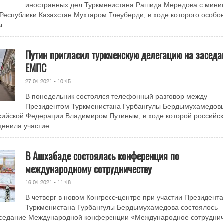
иностранных дел Туркменистана Рашида Мередова с мини
Республики Казахстан Мухтаром Тлеуберди, в ходе которого особо
...
Путин пригласил туркменскую делегацию на заседа
ЕМПС
27.04.2021 - 10:45
В понедельник состоялся телефонный разговор между
Президентом Туркменистана Гурбангулы Бердымухамедов
сийской Федерации Владимиром Путиным, в ходе которой российс
енила участие...
В Ашхабаде состоялась конференция по
международному сотрудничеству
16.04.2021 - 11:48
В четверг в новом Конгресс-центре при участии Президента
Туркменистана Гурбангулы Бердымухамедова состоялось
аседание Международной конференции «Международное сотруднич