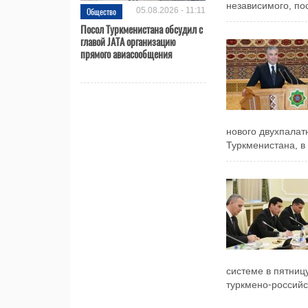
независимого, пос
Общество
05.08.2026 - 11:11
Посол Туркменистана обсудил с
главой JATA организацию
прямого авиасообщения
нового двухпала
Туркменистана, в 
системе в пятни
туркмено-российск