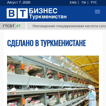
Август 7, 2026
ENG
TM
РУС
Toggl
navig
МТ
ГТСБТ
Неочищенная глицирризиновая кислота солодкового к
СДЕЛАНО В ТУРКМЕНИСТАНЕ