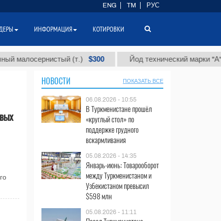
ENG
TM
РУС
ДЕРЫ
ИНФОРМАЦИЯ
КОТИРОВКИ
$300
$
алосернистый (т.)
Йод технический марки "А" (т.)
НОВОСТИ
ПОКАЗАТЬ ВСЕ
06.08.2026 - 10:55
В Туркменистане прошёл
овых
«круглый стол» по
поддержке грудного
вскармливания
05.08.2026 - 14:35
Январь-июнь: Товарооборот
между Туркменистаном и
го
Узбекистаном превысил
$598 млн
05.08.2026 - 11:11