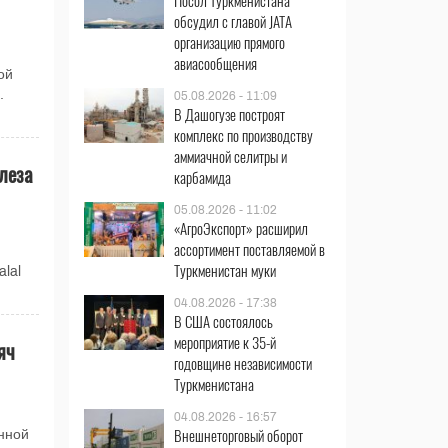
Посол Туркменистана
обсудил с главой JATA
организацию прямого
авиасообщения
ой
.
05.08.2026 - 11:09
В Дашогузе построят
комплекс по производству
аммиачной селитры и
леза
карбамида
05.08.2026 - 11:02
«АгроЭкспорт» расширил
ассортимент поставляемой в
Туркменистан муки
lal
04.08.2026 - 17:38
В США состоялось
мероприятие к 35-й
яч
годовщине независимости
Туркменистана
04.08.2026 - 16:57
Внешнеторговый оборот
нной