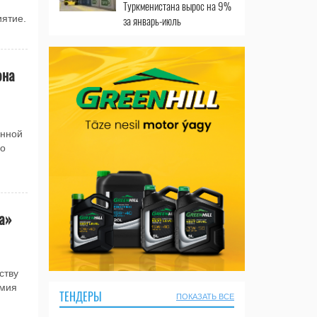
Туркменистана вырос на 9%
за январь-июль
ятие.
она
енной
по
жа»
ству
имия
ТЕНДЕРЫ
ПОКАЗАТЬ ВСЕ