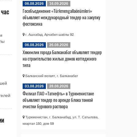
06.08.2026
16.09.2026
 час
Гособъединение «Türkmengallaönümleri»
объявляет международный тендер на закупку
фостоксина
г. Ашхабад, Арчабил шаёлы 92
ом
лы
06.08.2026
26.08.2026
Хякимлик города Балканабат объявляет тендер
на строительство жилых домов коттеджного
типа
Балканский велаят, г. Балканабат
ашей
03.08.2026
28.08.2026
Филиал ПАО «Татнефть» в Туркменистане
телей
объявляет тендер по аренде блока тонкой
очистки бурового раствора
Туркменистан, г. Балканабад, ул. Т. Сатылова,
ии
квартал 150, дом 59