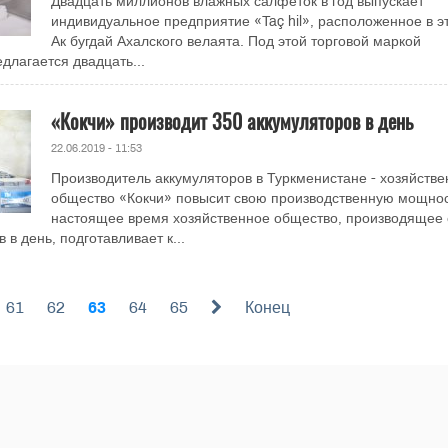
Двадцать миллионов влажных салфеток в год выпускает
индивидуальное предприятие «Taç hil», расположенное в э
Ак бугдай Ахалского велаята. Под этой торговой маркой
длагается двадцать...
«Кокчи» производит 350 аккумуляторов в день
22.06.2019 - 11:53
Производитель аккумуляторов в Туркменистане - хозяйстве
общество «Кокчи» повысит свою производственную мощнос
настоящее время хозяйственное общество, производящее 
 в день, подготавливает к...
61
62
63
64
65
Конец