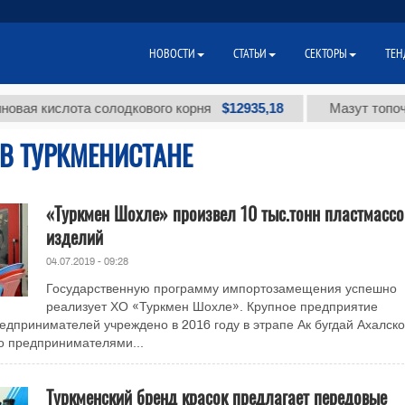
НОВОСТИ
СТАТЬИ
СЕКТОРЫ
ТЕН
$12935,18
кислота солодкового корня
Мазут топочный м
В ТУРКМЕНИСТАНЕ
«Туркмен Шохле» произвел 10 тыс.тонн пластмасс
изделий
04.07.2019 - 09:28
Государственную программу импортозамещения успешно
реализует ХО «Туркмен Шохле». Крупное предприятие
едпринимателей учреждено в 2016 году в этрапе Ак бугдай Ахалско
го предпринимателями...
Туркменский бренд красок предлагает передовые