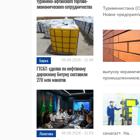
туркмено-афганского торгово-
экономического сотрудничества
Туркменистана (
Новое предприятие
Биржа
06.08.2026 - 11:06
ГТСБТ: сделки по нефтяному
выпуску керамиче
дорожному битуму составили
промышленников.
270 млн манатов
Логистика
06.08.2026 - 11:03
сенагат». На...