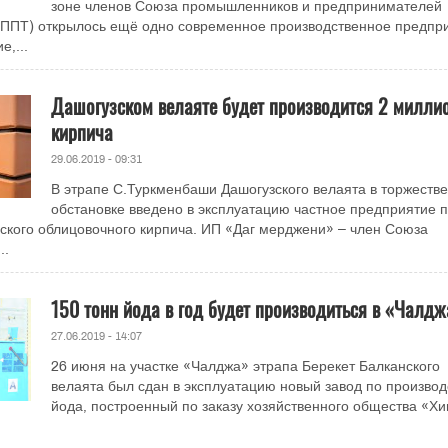
зоне членов Союза промышленников и предпринимателей
СППТ) открылось ещё одно современное производственное предпри
,...
Дашогузском велаяте будет производится 2 милли
кирпича
29.06.2019 - 09:31
В этрапе С.Туркменбаши Дашогузского велаята в торжеств
обстановке введено в эксплуатацию частное предприятие 
ского облицовочного кирпича. ИП «Даг мерджени» – член Союза
..
150 тонн йода в год будет производиться в «Чалд
27.06.2019 - 14:07
26 июня на участке «Чалджа» этрапа Берекет Балканского
велаята был сдан в эксплуатацию новый завод по производ
йода, построенный по заказу хозяйственного общества «Х