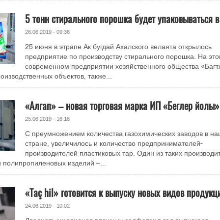
5 тонн стирального порошка будет упаковываться в
26.06.2019 - 09:38
25 июня в этрапе Ак бугдай Ахалского велаята открылось
предприятие по производству стирального порошка. На эт
современном предприятии хозяйственного общества «Багт
оизводственных объектов, также...
«Алгап» – новая торговая марка ИП «Беглер йолы»
25.06.2019 - 16:18
С преумножением количества газохимических заводов в н
стране, увеличилось и количество предпринимателей-
производителей пластиковых тар. Один из таких производи
 полипропиленовых изделий –...
«Taç hil» готовится к выпуску новых видов продукц
24.06.2019 - 10:02