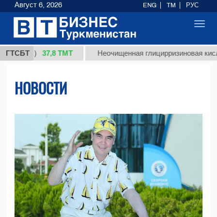
Август 6, 2026
ENG
TM
РУС
Toggl
navig
37,8 ТМТ
.)
ГТСБТ
Неочищенная глицирризиновая кислота соло
НОВОСТИ