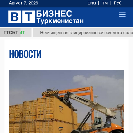
Август 7, 2026
ENG
TM
РУС
Toggl
navig
МТ
ГТСБТ
Неочищенная глицирризиновая кислота солодкового к
НОВОСТИ