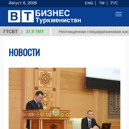
Август 6, 2026
ENG
TM
РУС
Toggl
navig
37,8 ТМТ
.)
ГТСБТ
Неочищенная глицирризиновая кислота соло
НОВОСТИ