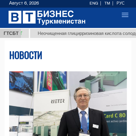
Август 6, 2026
ENG
TM
РУС
Toggl
navig
ГТСБТ
Неочищенная глицирризиновая кислота солодкового ко
НОВОСТИ