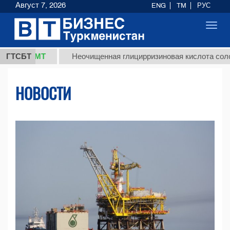
Август 7, 2026
ENG
TM
РУС
Toggl
navig
ТМТ
ГТСБТ
Неочищенная глицирризиновая кислота солодкового 
НОВОСТИ